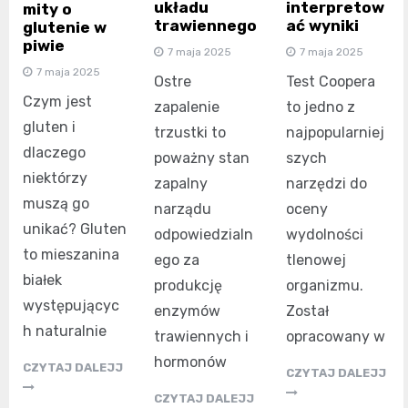
układu
interpretow
mity o
trawiennego
ać wyniki
glutenie w
piwie
7 maja 2025
7 maja 2025
7 maja 2025
Ostre
Test Coopera
Czym jest
zapalenie
to jedno z
gluten i
trzustki to
najpopularniej
dlaczego
poważny stan
szych
niektórzy
zapalny
narzędzi do
muszą go
narządu
oceny
unikać? Gluten
odpowiedzialn
wydolności
to mieszanina
ego za
tlenowej
białek
produkcję
organizmu.
występującyc
enzymów
Został
h naturalnie
trawiennych i
opracowany w
hormonów
CZYTAJ DALEJJ
CZYTAJ DALEJJ
CZYTAJ DALEJJ