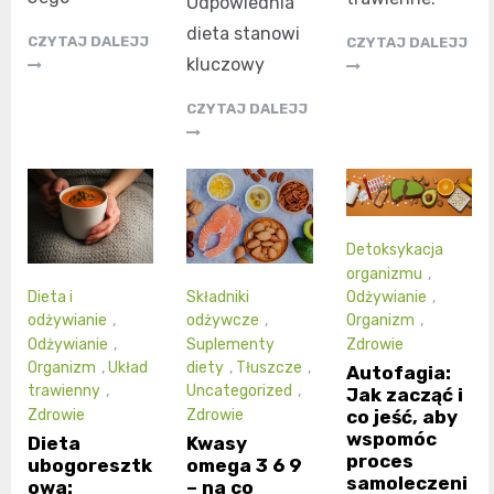
Odpowiednia
dieta stanowi
CZYTAJ DALEJJ
CZYTAJ DALEJJ
kluczowy
CZYTAJ DALEJJ
Detoksykacja
organizmu
,
Dieta i
Składniki
Odżywianie
,
odżywianie
,
odżywcze
,
Organizm
,
Odżywianie
,
Suplementy
Zdrowie
Organizm
,
Układ
diety
,
Tłuszcze
,
Autofagia:
trawienny
,
Uncategorized
,
Jak zacząć i
co jeść, aby
Zdrowie
Zdrowie
wspomóc
Dieta
Kwasy
proces
ubogoresztk
omega 3 6 9
samoleczeni
owa:
– na co