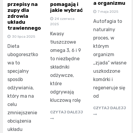
a organizmu
przepisy na
pomagają i
zupy dla
jakie wybrać
7 maja 2025
zdrowia
24 czerwca
Autofagia to
układu
2025
trawiennego
naturalny
Kwasy
30 lipca 2025
proces, w
tłuszczowe
którym
Dieta
omega 3, 6 i 9
organizm
ubogoresztko
to niezbędne
„zjada” własne
wa to
składniki
uszkodzone
specjalny
odżywcze,
komórki i
sposób
które
regeneruje się
odżywiania,
odgrywają
od
który ma na
kluczową rolę
celu
CZYTAJ DALEJJ
zmniejszenie
CZYTAJ DALEJJ
obciążenia
układu