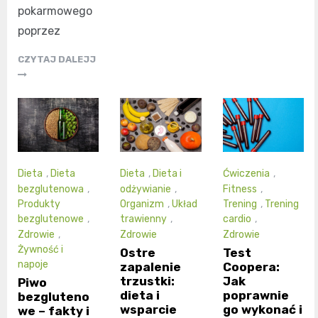
pokarmowego
poprzez
CZYTAJ DALEJJ
Dieta
,
Dieta
Dieta
,
Dieta i
Ćwiczenia
,
bezglutenowa
,
odżywianie
,
Fitness
,
Produkty
Organizm
,
Układ
Trening
,
Trening
bezglutenowe
,
trawienny
,
cardio
,
Zdrowie
,
Zdrowie
Zdrowie
Żywność i
Ostre
Test
napoje
zapalenie
Coopera:
trzustki:
Jak
Piwo
dieta i
poprawnie
bezgluteno
wsparcie
go wykonać i
we – fakty i