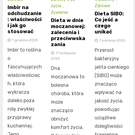
życia
,
Zdrowie
Imbir na
Żywienie
odchudzanie
Dieta SIBO:
: właściwości
Co jeść a
Dieta w dnie
i jak go
czego
moczanowej:
stosować
unikać
zalecenia i
przeciwwska
1 grudnia 2025
7 sierpnia 2025
zania
Imbir to roślina
Przerost
17 listopada
o
bakteryjny
2025
fascynujących
jelita cienkiego
Dna
właściwościac
(SIBO) może
moczanowa to
h, która
znacząco
bolesna
wykracza
wpływać na
choroba, która
daleko poza
jakość życia,
może
rolę zwykłej
powodując
znacząco
przyprawy
uciążliwe
obniżyć
kuchennej.
dolegliwości
komfort życia.
Jego
trawienne.