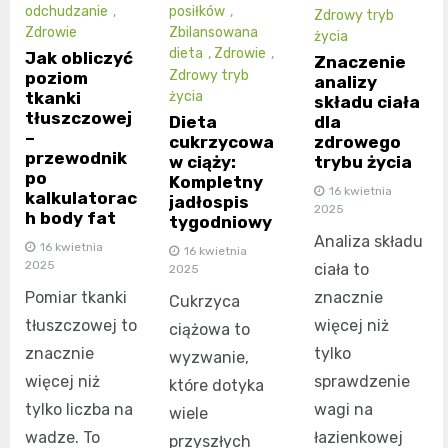
odchudzanie
,
posiłków
,
Zdrowy tryb
Zdrowie
Zbilansowana
życia
dieta
,
Zdrowie
,
Jak obliczyć
Znaczenie
Zdrowy tryb
poziom
analizy
tkanki
życia
składu ciała
tłuszczowej
dla
Dieta
–
zdrowego
cukrzycowa
przewodnik
trybu życia
w ciąży:
po
Kompletny
16 kwietnia
kalkulatorac
jadłospis
2025
h body fat
tygodniowy
Analiza składu
16 kwietnia
16 kwietnia
2025
ciała to
2025
Pomiar tkanki
znacznie
Cukrzyca
tłuszczowej to
więcej niż
ciążowa to
znacznie
tylko
wyzwanie,
więcej niż
sprawdzenie
które dotyka
tylko liczba na
wagi na
wiele
wadze. To
łazienkowej
przyszłych