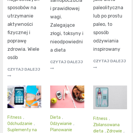
samopoczucia
sposobów na
paleolityczna
i prawidłowej
utrzymanie
lub po prostu
wagi.
aktywności
paleo, to
Zalegające
fizycznej i
sposób
złogi, toksyny i
poprawę
odżywiania
nieodpowiedni
zdrowia. Wiele
inspirowany
a dieta
osób
CZYTAJ DALEJJ
CZYTAJ DALEJJ
CZYTAJ DALEJJ
Fitness
,
Dieta
,
Fitness
,
Odchudzanie
,
Odżywianie
,
Zbilansowana
Suplementy na
Planowanie
dieta
,
Zdrowie
,