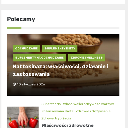
Polecamy
ODCHUDZANIE
SUPLEMENTY DIETY
SUPLEMENTY NA ODCHUDZANIE
ZDROWIE I WELLNESS
Nattokinaza: właściwości, działanie i
zastosowania
10 stycznia 2026
Superfoods
Właściwości odżywcze warzyw
Zbilansowana dieta
Zdrowie i Odżywianie
Zdrowy tryb życia
Właściwości zdrowotne