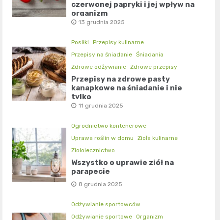
czerwonej papryki i jej wpływ na
organizm
13 grudnia 2025
Posiłki
Przepisy kulinarne
Przepisy na śniadanie
Śniadania
Zdrowe odżywianie
Zdrowe przepisy
Przepisy na zdrowe pasty
kanapkowe na śniadanie i nie
tylko
11 grudnia 2025
Ogrodnictwo kontenerowe
Uprawa roślin w domu
Zioła kulinarne
Ziołolecznictwo
Wszystko o uprawie ziół na
parapecie
8 grudnia 2025
Odżywianie sportowców
Odżywianie sportowe
Organizm