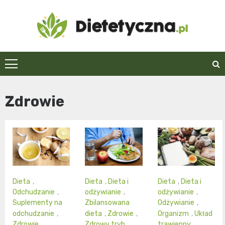
Skip
to
content
Dietetyczna.pl
Zdrowie
Dieta
,
Dieta
,
Dieta i
Dieta
,
Dieta i
Odchudzanie
,
odżywianie
,
odżywianie
,
Suplementy na
Zbilansowana
Odżywianie
,
odchudzanie
,
dieta
,
Zdrowie
,
Organizm
,
Układ
Zdrowie
Zdrowy tryb
trawienny
,