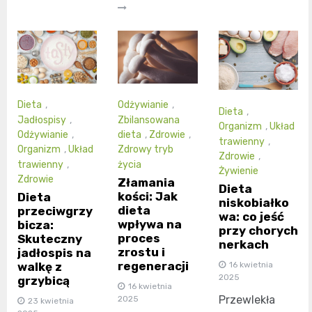
Dieta
,
Odżywianie
,
Dieta
,
Jadłospisy
,
Zbilansowana
Organizm
,
Układ
Odżywianie
,
dieta
,
Zdrowie
,
trawienny
,
Organizm
,
Układ
Zdrowy tryb
Zdrowie
,
trawienny
,
życia
Żywienie
Zdrowie
Złamania
Dieta
kości: Jak
Dieta
niskobiałko
dieta
przeciwgrzy
wa: co jeść
wpływa na
bicza:
przy chorych
proces
Skuteczny
nerkach
zrostu i
jadłospis na
regeneracji
walkę z
16 kwietnia
2025
grzybicą
16 kwietnia
Przewlekła
2025
23 kwietnia