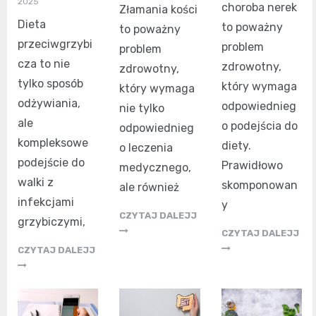
2025
choroba nerek
Złamania kości
Dieta
to poważny
to poważny
przeciwgrzybi
problem
problem
cza to nie
zdrowotny,
zdrowotny,
tylko sposób
który wymaga
który wymaga
odżywiania,
odpowiednieg
nie tylko
ale
o podejścia do
odpowiednieg
kompleksowe
diety.
o leczenia
podejście do
Prawidłowo
medycznego,
walki z
skomponowan
ale również
infekcjami
y
CZYTAJ DALEJJ
grzybiczymi,
CZYTAJ DALEJJ
CZYTAJ DALEJJ