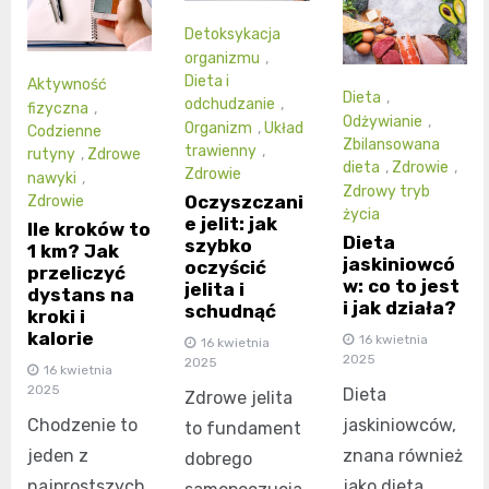
Detoksykacja
organizmu
,
Dieta i
Aktywność
Dieta
,
odchudzanie
,
fizyczna
,
Odżywianie
,
Organizm
,
Układ
Codzienne
Zbilansowana
trawienny
,
rutyny
,
Zdrowe
dieta
,
Zdrowie
,
Zdrowie
nawyki
,
Zdrowy tryb
Oczyszczani
Zdrowie
życia
e jelit: jak
Ile kroków to
Dieta
szybko
1 km? Jak
jaskiniowcó
oczyścić
przeliczyć
w: co to jest
jelita i
dystans na
i jak działa?
schudnąć
kroki i
kalorie
16 kwietnia
16 kwietnia
2025
2025
16 kwietnia
2025
Dieta
Zdrowe jelita
Chodzenie to
jaskiniowców,
to fundament
jeden z
znana również
dobrego
najprostszych
jako dieta