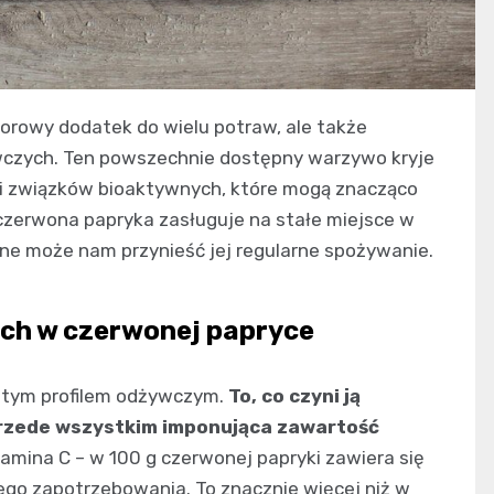
lorowy dodatek do wielu potraw, ale także
czych. Ten powszechnie dostępny warzywo kryje
 i związków bioaktywnych, które mogą znacząco
czerwona papryka zasługuje na stałe miejsce w
otne może nam przynieść jej regularne spożywanie.
ch w czerwonej papryce
atym profilem odżywczym.
To, co czyni ją
 przede wszystkim imponująca zawartość
amina C – w 100 g czerwonej papryki zawiera się
ego zapotrzebowania. To znacznie więcej niż w