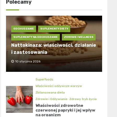
Polecamy
ODCHUDZANIE
SUPLEMENTY DIETY
SUPLEMENTY NA ODCHUDZANIE
ZDROWIE I WELLNESS
Nattokinaza: właściwości, działanie
i zastosowania
10 stycznia 2026
Superfoods
Właściwości odżywcze warzyw
Zbilansowana dieta
Zdrowie i Odżywianie
Zdrowy tryb życia
Właściwości zdrowotne
czerwonej papryki i jej wpływ
na organizm