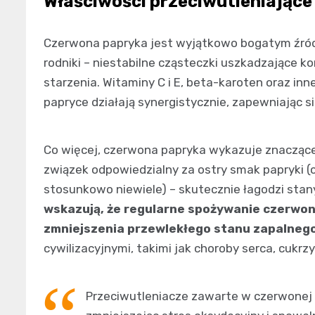
Właściwości przeciwutleniające
Czerwona papryka jest wyjątkowo bogatym źródł
rodniki – niestabilne cząsteczki uszkadzające k
starzenia. Witaminy C i E, beta-karoten oraz i
papryce działają synergistycznie, zapewniając s
Co więcej, czerwona papryka wykazuje znaczące
związek odpowiedzialny za ostry smak papryki 
stosunkowo niewiele) – skutecznie łagodzi stan
wskazują, że regularne spożywanie czerwone
zmniejszenia przewlekłego stanu zapalneg
cywilizacyjnymi, takimi jak choroby serca, cukr
Przeciwutleniacze zawarte w czerwonej 