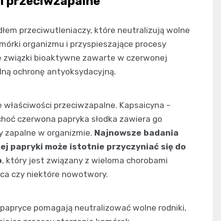
 i przeciwzapalne
em przeciwutleniaczy, które neutralizują wolne
omórki organizmu i przyspieszające procesy
nne związki bioaktywne zawarte w czerwonej
ilną ochronę antyoksydacyjną.
 właściwości przeciwzapalne. Kapsaicyna –
(choć czerwona papryka słodka zawiera go
y zapalne w organizmie.
Najnowsze badania
j papryki może istotnie przyczyniać się do
o
, który jest związany z wieloma chorobami
zyca czy niektóre nowotwory.
papryce pomagają neutralizować wolne rodniki,