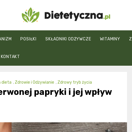
Dietetyczna.pl
ANIZM
POSIŁKI
SKŁADNIKI ODŻYWCZE
WITAMINY
Z
KONTAKT
 dieta
,
Zdrowie i Odżywianie
,
Zdrowy tryb życia
rwonej papryki i jej wpływ