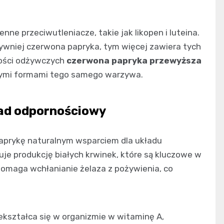
ne przeciwutleniacze, takie jak likopen i luteina.
nsywniej czerwona papryka, tym więcej zawiera tych
ości odżywczych
czerwona papryka przewyższa
załymi formami tego samego warzywa.
ład odpornościowy
aprykę naturalnym wsparciem dla układu
je produkcję białych krwinek, które są kluczowe w
pomaga wchłanianie żelaza z pożywienia, co
kształca się w organizmie w witaminę A,