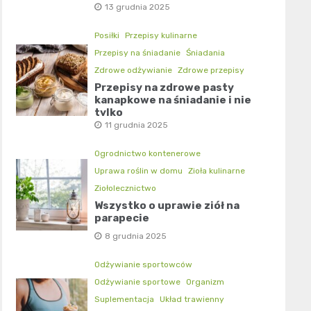
13 grudnia 2025
Posiłki
Przepisy kulinarne
Przepisy na śniadanie
Śniadania
Zdrowe odżywianie
Zdrowe przepisy
Przepisy na zdrowe pasty
kanapkowe na śniadanie i nie
tylko
11 grudnia 2025
Ogrodnictwo kontenerowe
Uprawa roślin w domu
Zioła kulinarne
Ziołolecznictwo
Wszystko o uprawie ziół na
parapecie
8 grudnia 2025
Odżywianie sportowców
Odżywianie sportowe
Organizm
Suplementacja
Układ trawienny