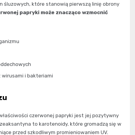
 śluzowych, które stanowią pierwszą linię obrony
erwonej papryki może znacząco wzmocnić
rganizmu
g oddechowych
 wirusami i bakteriami
zu
właściwości czerwonej papryki jest jej pozytywny
i zeaksantyna to karotenoidy, które gromadzą się w
hroniące przed szkodliwym promieniowaniem UV.