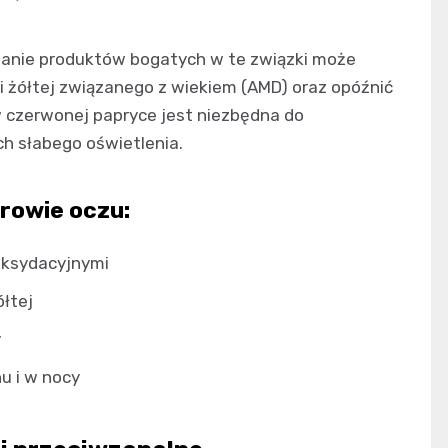
wanie produktów bogatych w te związki może
 żółtej związanego z wiekiem (AMD) oraz opóźnić
 czerwonej papryce jest niezbędna do
h słabego oświetlenia.
rowie oczu:
oksydacyjnymi
łtej
y
u i w nocy