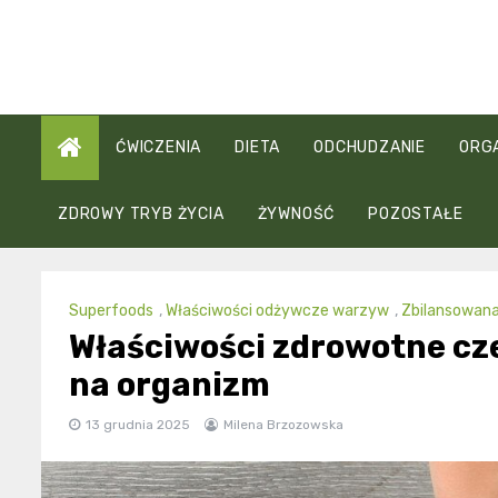
Skip
to
content
ĆWICZENIA
DIETA
ODCHUDZANIE
ORG
ZDROWY TRYB ŻYCIA
ŻYWNOŚĆ
POZOSTAŁE
Superfoods
,
Właściwości odżywcze warzyw
,
Zbilansowana
Właściwości zdrowotne cze
na organizm
13 grudnia 2025
Milena Brzozowska