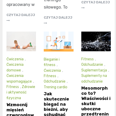
CZYTAJ DALEJJ
opracowany w
siłowego. To
CZYTAJ DALEJJ
CZYTAJ DALEJJ
Ćwiczenia
,
Fitness
,
Bieganie i
Ćwiczenia
Odchudzanie
,
fitness
,
domowe
,
Suplementacja
,
Ćwiczenia
,
Ćwiczenia
Suplementy na
Fitness
,
wspomagające
,
odchudzanie
Odchudzanie
,
Fitness
,
Zdrowie
Trening cardio
Mesomorph
i aktywność
co to?
Jak
Właściwości i
fizyczna
skutecznie
skutki
biegać na
Wzmocnij
uboczne
bieżni, aby
mięsień
przedtrenin
schudnąć
czworogłow