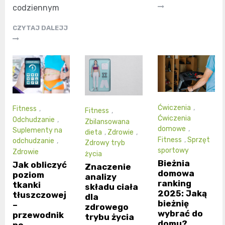
codziennym
CZYTAJ DALEJJ
Ćwiczenia
,
Fitness
,
Fitness
,
Ćwiczenia
Odchudzanie
,
Zbilansowana
domowe
,
Suplementy na
dieta
,
Zdrowie
,
Fitness
,
Sprzęt
odchudzanie
,
Zdrowy tryb
sportowy
Zdrowie
życia
Bieżnia
Jak obliczyć
Znaczenie
domowa
poziom
analizy
ranking
tkanki
składu ciała
2025: Jaką
tłuszczowej
dla
bieżnię
–
zdrowego
wybrać do
przewodnik
trybu życia
domu?
po