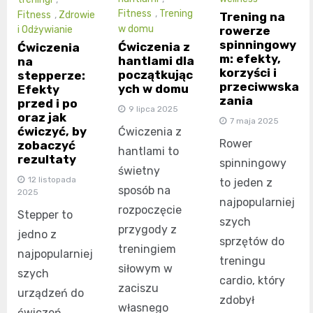
Fitness
,
Trening
Fitness
,
Zdrowie
Trening na
w domu
rowerze
i Odżywianie
spinningowy
Ćwiczenia z
Ćwiczenia
m: efekty,
hantlami dla
na
korzyści i
początkując
stepperze:
przeciwwska
ych w domu
Efekty
zania
przed i po
9 lipca 2025
oraz jak
7 maja 2025
ćwiczyć, by
Ćwiczenia z
Rower
zobaczyć
hantlami to
rezultaty
spinningowy
świetny
12 listopada
to jeden z
sposób na
2025
najpopularniej
rozpoczęcie
Stepper to
szych
przygody z
jedno z
sprzętów do
treningiem
najpopularniej
treningu
siłowym w
szych
cardio, który
zaciszu
urządzeń do
zdobył
własnego
ćwiczeń