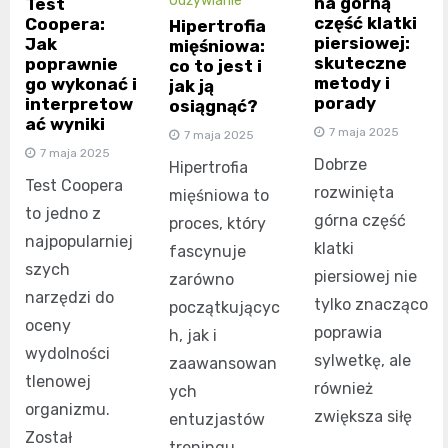
Odżywianie
na górną
Test
część klatki
Coopera:
Hipertrofia
piersiowej:
Jak
mięśniowa:
skuteczne
poprawnie
co to jest i
metody i
go wykonać i
jak ją
porady
interpretow
osiągnąć?
ać wyniki
7 maja 2025
7 maja 2025
7 maja 2025
Dobrze
Hipertrofia
Test Coopera
rozwinięta
mięśniowa to
to jedno z
górna część
proces, który
najpopularniej
klatki
fascynuje
szych
piersiowej nie
zarówno
narzędzi do
tylko znacząco
początkującyc
oceny
poprawia
h, jak i
wydolności
sylwetkę, ale
zaawansowan
tlenowej
również
ych
organizmu.
zwiększa siłę
entuzjastów
Został
treningu