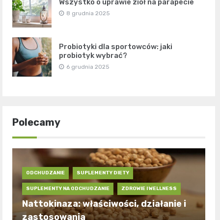
Wszystko o uprawie ziół na parapecie
8 grudnia 2025
Probiotyki dla sportowców: jaki
probiotyk wybrać?
6 grudnia 2025
Polecamy
ODCHUDZANIE
SUPLEMENTY DIETY
SUPLEMENTY NA ODCHUDZANIE
ZDROWIE I WELLNESS
Nattokinaza: właściwości, działanie i
zastosowania