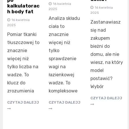
16 kwietnia
kalkulatorac
16 kwietnia
2025
h body fat
2025
Analiza składu
16 kwietnia
Zastanawiasz
2025
ciała to
się nad
Pomiar tkanki
znacznie
zakupem
tłuszczowej to
więcej niż
bieżni do
znacznie
tylko
domu, ale nie
więcej niż
sprawdzenie
wiesz, na który
tylko liczba na
wagi na
model
wadze. To
łazienkowej
postawić?
klucz do
wadze. To
Wybór
zrozumienia
kompleksowe
CZYTAJ DALEJJ
CZYTAJ DALEJJ
CZYTAJ DALEJJ