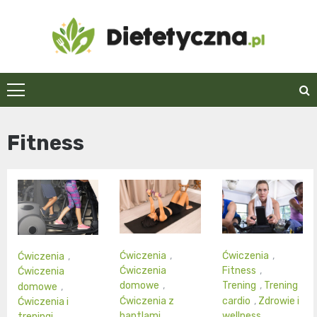
Skip
to
content
Dietetyczna.pl
Fitness
Ćwiczenia
,
Ćwiczenia
,
Ćwiczenia
,
Ćwiczenia
Fitness
,
Ćwiczenia
domowe
,
Trening
,
Trening
domowe
,
Ćwiczenia z
cardio
,
Zdrowie i
Ćwiczenia i
hantlami
,
wellness
treningi
,