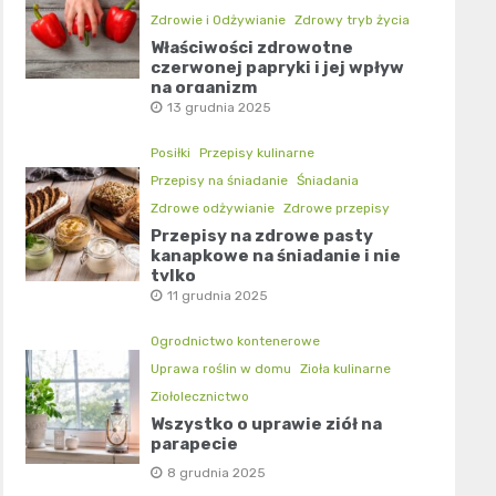
Zdrowie i Odżywianie
Zdrowy tryb życia
Właściwości zdrowotne
czerwonej papryki i jej wpływ
na organizm
13 grudnia 2025
Posiłki
Przepisy kulinarne
Przepisy na śniadanie
Śniadania
Zdrowe odżywianie
Zdrowe przepisy
Przepisy na zdrowe pasty
kanapkowe na śniadanie i nie
tylko
11 grudnia 2025
Ogrodnictwo kontenerowe
Uprawa roślin w domu
Zioła kulinarne
Ziołolecznictwo
Wszystko o uprawie ziół na
parapecie
8 grudnia 2025