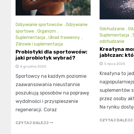
Odżywianie sportowców
,
Odżywianie
Odchudzanie
,
Od
sportowe
,
Organizm
,
Suplementacja
,
Suplementacja
,
Układ trawienny
,
odchudzanie
Zdrowie i suplementacja
Kreatyna mo
Probiotyki dla sportowców:
jabłczan: kt
jaki probiotyk wybrać?
5 lipca 2025
6 grudnia 2025
Kreatyna to je
Sportowcy na każdym poziomie
najpopularniej
zaawansowania nieustannie
suplementów 
poszukują sposobów na poprawę
przez osoby ak
wydolności i przyspieszenie
Na rynku dostę
regeneracji. Coraz
CZYTAJ DALEJJ
CZYTAJ DALEJJ