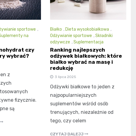
żywianie sportowe
,
Białko
,
Dieta wysokobiałkowa
,
Suplementy na
Odżywianie sportowe
,
Składniki
odżywcze
,
Suplementacja
nohydrat czy
Ranking najlepszych
óry wybrać?
odżywek białkowych: które
białko wybrać na masę i
redukcję
den z
3 lipca 2025
szych
Odżywki białkowe to jeden z
stosowanych
najpopularniejszych
tywne fizycznie.
suplementów wśród osób
pne są
trenujących, niezależnie od
tego, czy celem
CZYTAJ DALEJJ