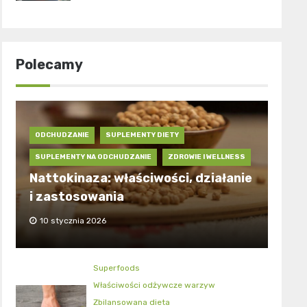
Polecamy
ODCHUDZANIE
SUPLEMENTY DIETY
SUPLEMENTY NA ODCHUDZANIE
ZDROWIE I WELLNESS
Nattokinaza: właściwości, działanie
i zastosowania
10 stycznia 2026
Superfoods
Właściwości odżywcze warzyw
Zbilansowana dieta