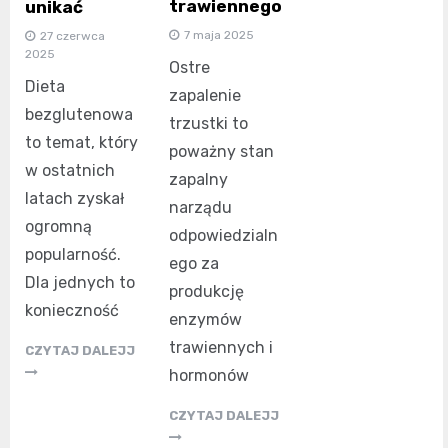
trawiennego
unikać
7 maja 2025
27 czerwca
2025
Ostre
Dieta
zapalenie
bezglutenowa
trzustki to
to temat, który
poważny stan
w ostatnich
zapalny
latach zyskał
narządu
ogromną
odpowiedzialn
popularność.
ego za
Dla jednych to
produkcję
konieczność
enzymów
trawiennych i
CZYTAJ DALEJJ
hormonów
CZYTAJ DALEJJ