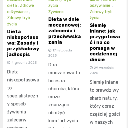
dieta
,
Zdrowe
życia
,
odżywianie
,
odżywianie
,
Żywienie
Zdrowy tryb
Zdrowy tryb
życia
Dieta w dnie
życia
moczanowej:
Siemię
zalecenia i
lniane: jak
Dieta
przeciwwska
przygotowa
niskopotaso
zania
ć i na co
wa: Zasady i
pomaga w
przykładowy
17 listopada
codziennej
jadłospis
2025
diecie
4 grudnia 2025
Dna
29 września
Dieta
moczanowa to
2025
niskopotasowa
bolesna
Siemię lniane
to
choroba, która
to prawdziwy
specjalistyczn
może
skarb natury,
y sposób
znacząco
który coraz
żywienia
obniżyć
częściej gości
zalecany
komfort życia.
w naszych
osobom z