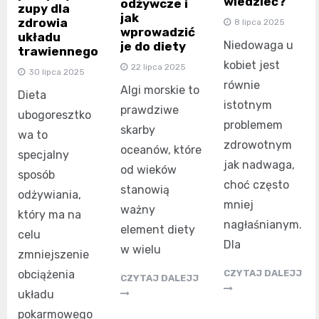
wiedzieć?
odżywcze i
zupy dla
jak
zdrowia
8 lipca 2025
wprowadzić
układu
Niedowaga u
je do diety
trawiennego
kobiet jest
22 lipca 2025
30 lipca 2025
równie
Algi morskie to
Dieta
istotnym
prawdziwe
ubogoresztko
problemem
skarby
wa to
zdrowotnym
oceanów, które
specjalny
jak nadwaga,
od wieków
sposób
choć często
stanowią
odżywiania,
mniej
ważny
który ma na
nagłaśnianym.
element diety
celu
Dla
w wielu
zmniejszenie
obciążenia
CZYTAJ DALEJJ
CZYTAJ DALEJJ
układu
pokarmowego