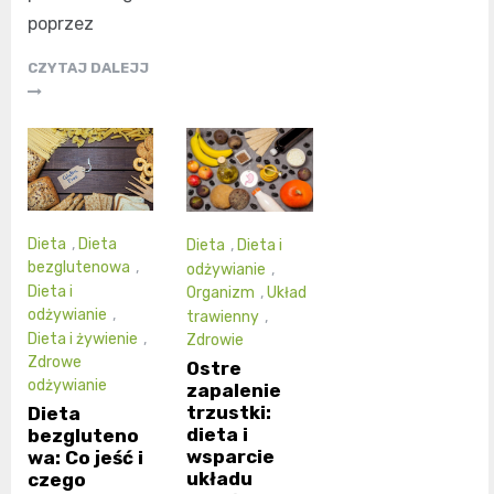
poprzez
CZYTAJ DALEJJ
Dieta
,
Dieta
Dieta
,
Dieta i
bezglutenowa
,
odżywianie
,
Dieta i
Organizm
,
Układ
odżywianie
,
trawienny
,
Dieta i żywienie
,
Zdrowie
Zdrowe
Ostre
odżywianie
zapalenie
trzustki:
Dieta
dieta i
bezgluteno
wsparcie
wa: Co jeść i
układu
czego