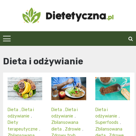
Skip
to
content
Dietetyczna.pl
Dieta i odżywianie
Dieta
,
Dieta i
Dieta
,
Dieta i
Dieta i
odżywianie
,
odżywianie
,
odżywianie
,
Diety
Zbilansowana
Superfoods
,
terapeutyczne
,
dieta
,
Zdrowie
,
Zbilansowana
Zbilansowana
Zdrowy tryb
dieta
,
Zdrowe