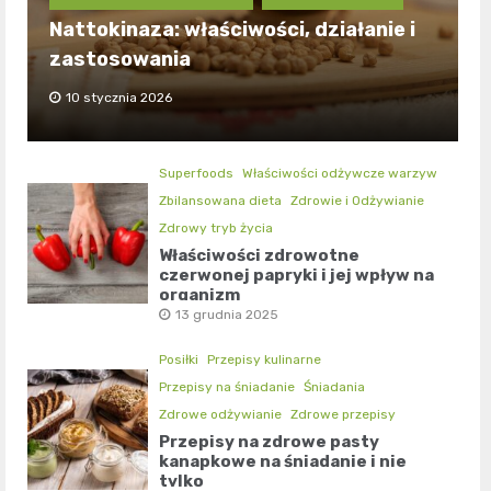
Nattokinaza: właściwości, działanie i
zastosowania
10 stycznia 2026
Superfoods
Właściwości odżywcze warzyw
Zbilansowana dieta
Zdrowie i Odżywianie
Zdrowy tryb życia
Właściwości zdrowotne
czerwonej papryki i jej wpływ na
organizm
13 grudnia 2025
Posiłki
Przepisy kulinarne
Przepisy na śniadanie
Śniadania
Zdrowe odżywianie
Zdrowe przepisy
Przepisy na zdrowe pasty
kanapkowe na śniadanie i nie
tylko