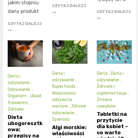
jakim stopniu
CZYTAJ DALEJJ
dany produkt
CZYTAJ DALEJJ
CZYTAJ DALEJJ
Dieta i
Dieta
,
Dieta i
Dieta i
odżywianie
,
odżywianie
,
odżywianie
,
Superfoods
,
Zdrowie i
Odżywianie
,
Właściwości
suplementacja
,
Organizm
,
Układ
odżywcze
Zmiana
trawienny
,
warzyw
,
Zdrowe
nawyków
Zdrowie
odżywianie
,
Tabletki na
Dieta
Żywność
przytycie
ubogoresztk
dla kobiet –
Algi morskie:
owa:
co warto
właściwości
przepisy na