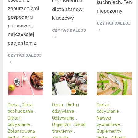
Odpowiednia
kuchniach. Ten
zaburzeniami
dieta stanowi
niepozorny
gospodarki
kluczowy
CZYTAJ DALEJJ
potasowej,
CZYTAJ DALEJJ
najczęściej
pacjentom z
CZYTAJ DALEJJ
Dieta
,
Dieta i
Dieta
,
Dieta i
Dieta i
odchudzanie
,
odżywianie
,
odżywianie
,
Dieta i
Odżywianie
,
Nawyki
odżywianie
,
Organizm
,
Układ
żywieniowe
,
Zbilansowana
trawienny
,
Suplementy
dieta
,
Zdrowe
Zdrowie
diety
,
Zdrowe