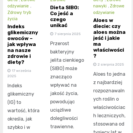
odżywianie
,
nawyki
,
Zdrowe
Dieta SIBO:
Zdrowy tryb
odżywianie
Co jeść a
czego
życia
Aloes w
unikać
diecie: czy
Indeks
aloes można
glikemiczny
7 sierpnia 2025
jeść i jakie
owoców –
Przerost
ma
jak wpływa
właściwości
na nasze
bakteryjny
?
zdrowie i
jelita cienkiego
dietę?
2 sierpnia 2025
(SIBO) może
17 września
Aloes to jedna
znacząco
2025
z najbardziej
wpływać na
Indeks
rozpoznawaln
jakość życia,
glikemiczny
ych roślin o
powodując
(IG) to
właściwościac
uciążliwe
wartość, która
h leczniczych,
dolegliwości
określa, jak
stosowana od
trawienne.
szybko i w
tysięcy lat w