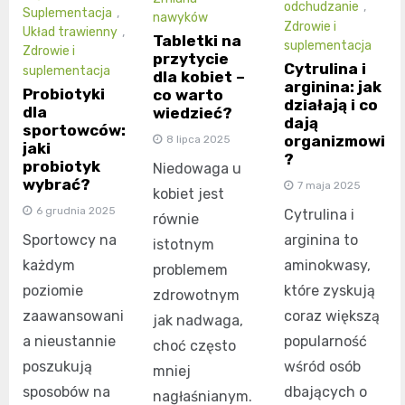
odchudzanie
,
Suplementacja
,
nawyków
Zdrowie i
Układ trawienny
,
Tabletki na
suplementacja
Zdrowie i
przytycie
Cytrulina i
suplementacja
dla kobiet –
arginina: jak
Probiotyki
co warto
działają i co
dla
wiedzieć?
dają
sportowców:
organizmowi
8 lipca 2025
jaki
?
probiotyk
Niedowaga u
wybrać?
7 maja 2025
kobiet jest
6 grudnia 2025
Cytrulina i
równie
Sportowcy na
arginina to
istotnym
każdym
aminokwasy,
problemem
poziomie
które zyskują
zdrowotnym
zaawansowani
coraz większą
jak nadwaga,
a nieustannie
popularność
choć często
poszukują
wśród osób
mniej
sposobów na
dbających o
nagłaśnianym.