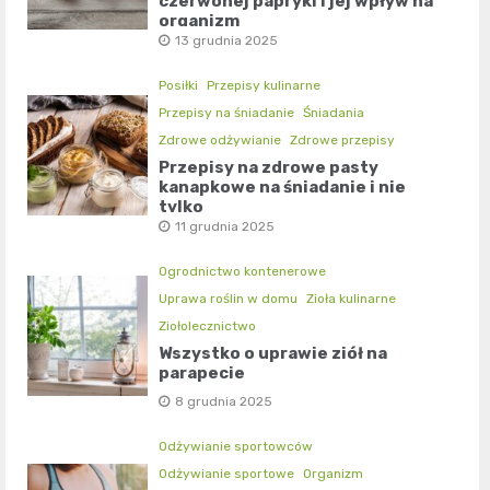
czerwonej papryki i jej wpływ na
organizm
13 grudnia 2025
Posiłki
Przepisy kulinarne
Przepisy na śniadanie
Śniadania
Zdrowe odżywianie
Zdrowe przepisy
Przepisy na zdrowe pasty
kanapkowe na śniadanie i nie
tylko
11 grudnia 2025
Ogrodnictwo kontenerowe
Uprawa roślin w domu
Zioła kulinarne
Ziołolecznictwo
Wszystko o uprawie ziół na
parapecie
8 grudnia 2025
Odżywianie sportowców
Odżywianie sportowe
Organizm