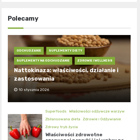
Polecamy
ODCHUDZANIE
SUPLEMENTY DIETY
SUPLEMENTY NA ODCHUDZANIE
ZDROWIE I WELLNESS
Nattokinaza: właściwości, działanie i
zastosowania
10 stycznia 2026
Superfoods
Właściwości odżywcze warzyw
Zbilansowana dieta
Zdrowie i Odżywianie
Zdrowy tryb życia
Właściwości zdrowotne