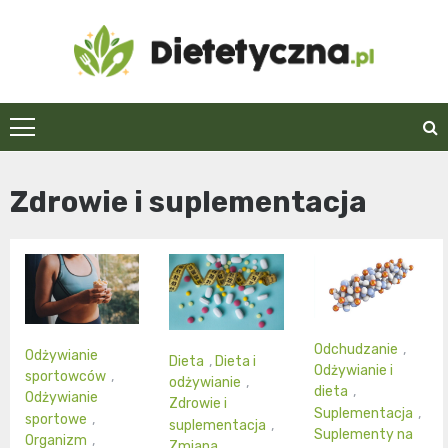
Skip
to
content
Dietetyczna.pl
Zdrowie i suplementacja
Odchudzanie
,
Odżywianie
Dieta
,
Dieta i
Odżywianie i
sportowców
,
odżywianie
,
dieta
,
Odżywianie
Zdrowie i
Suplementacja
,
sportowe
,
suplementacja
,
Suplementy na
Organizm
,
Zmiana