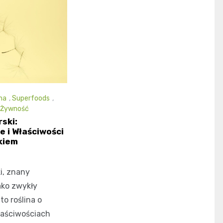
na
,
Superfoods
,
Żywność
ski:
 i Właściwości
kiem
i, znany
ako zwykły
o roślina o
łaściwościach