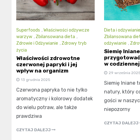
Superfoods
,
Właściwości odżywcze
Dieta i odżywiani
warzyw
,
Zbilansowana dieta
,
Zbilansowana die
Zdrowie i Odżywianie
,
Zdrowy tryb
odżywianie
,
Zdro
życia
Siemię lniane
przygotować 
Właściwości zdrowotne
w codziennej
czerwonej papryki i jej
wpływ na organizm
29 września 202
13 grudnia 2025
Siemię lniane 
Czerwona papryka to nie tylko
natury, który c
aromatyczny i kolorowy dodatek
gości w naszyc
do wielu potraw, ale także
niepozorny
prawdziwa
CZYTAJ DALEJJ
CZYTAJ DALEJJ