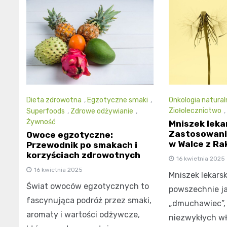
Onkologia natural
Dieta zdrowotna
,
Egzotyczne smaki
,
Ziołolecznictwo
,
Superfoods
,
Zdrowe odżywianie
,
Żywność
Mniszek lekar
Zastosowanie
Owoce egzotyczne:
w Walce z Ra
Przewodnik po smakach i
korzyściach zdrowotnych
16 kwietnia 2025
16 kwietnia 2025
Mniszek lekarsk
Świat owoców egzotycznych to
powszechnie j
fascynująca podróż przez smaki,
„dmuchawiec”, t
aromaty i wartości odżywcze,
niezwykłych w