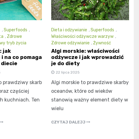
e
,
Superfoods
,
Dieta i odżywianie
,
Superfoods
,
ta
,
Zdrowe
Właściwości odżywcze warzyw
,
wy tryb życia
Zdrowe odżywianie
,
Żywność
: jak
Algi morskie: właściwości
i na co pomaga
odżywcze i jak wprowadzić
 diecie
je do diety
5
22 lipca 2025
to prawdziwy skarb
Algi morskie to prawdziwe skarby
oraz częściej
oceanów, które od wieków
h kuchniach. Ten
stanowią ważny element diety w
wielu
CZYTAJ DALEJJ