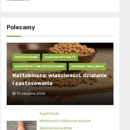
Polecamy
ODCHUDZANIE
SUPLEMENTY DIETY
SUPLEMENTY NA ODCHUDZANIE
ZDROWIE I WELLNESS
Nattokinaza: właściwości, działanie
i zastosowania
10 stycznia 2026
Superfoods
Właściwości odżywcze warzyw
Zbilansowana dieta