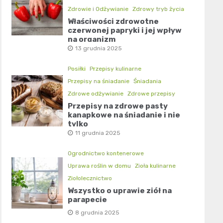
Zdrowie i Odżywianie
Zdrowy tryb życia
Właściwości zdrowotne
czerwonej papryki i jej wpływ
na organizm
13 grudnia 2025
Posiłki
Przepisy kulinarne
Przepisy na śniadanie
Śniadania
Zdrowe odżywianie
Zdrowe przepisy
Przepisy na zdrowe pasty
kanapkowe na śniadanie i nie
tylko
11 grudnia 2025
Ogrodnictwo kontenerowe
Uprawa roślin w domu
Zioła kulinarne
Ziołolecznictwo
Wszystko o uprawie ziół na
parapecie
8 grudnia 2025