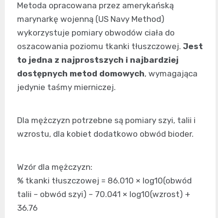
Metoda opracowana przez amerykańską
marynarkę wojenną (US Navy Method)
wykorzystuje pomiary obwodów ciała do
oszacowania poziomu tkanki tłuszczowej.
Jest
to jedna z najprostszych i najbardziej
dostępnych metod domowych
, wymagająca
jedynie taśmy mierniczej.
Dla mężczyzn potrzebne są pomiary szyi, talii i
wzrostu, dla kobiet dodatkowo obwód bioder.
Wzór dla mężczyzn:
% tkanki tłuszczowej = 86.010 × log10(obwód
talii – obwód szyi) – 70.041 × log10(wzrost) +
36.76