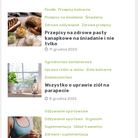
Posiłki
Przepisy kulinarne
Przepisy na śniadanie
Śniadania
Zdrowe odżywianie
Zdrowe przepisy
Przepisy na zdrowe pasty
kanapkowe na śniadanie i nie
tylko
11 grudnia 2025
Ogrodnictwo kontenerowe
Uprawa roślin w domu
Zioła kulinarne
Ziołolecznictwo
Wszystko o uprawie ziół na
parapecie
8 grudnia 2025
Odżywianie sportowców
Odżywianie sportowe
Organizm
Suplementacja
Układ trawienny
Zdrowie i suplementacja