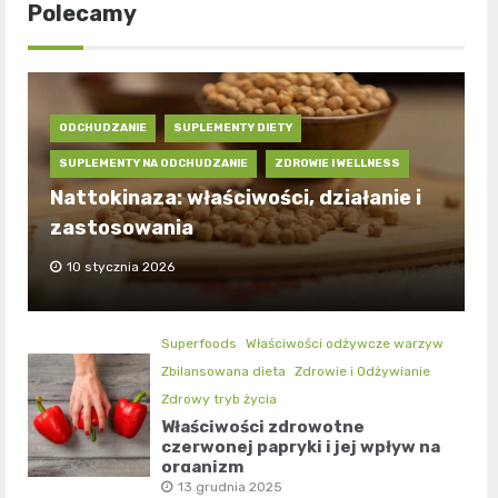
Polecamy
ODCHUDZANIE
SUPLEMENTY DIETY
SUPLEMENTY NA ODCHUDZANIE
ZDROWIE I WELLNESS
Nattokinaza: właściwości, działanie i
zastosowania
10 stycznia 2026
Superfoods
Właściwości odżywcze warzyw
Zbilansowana dieta
Zdrowie i Odżywianie
Zdrowy tryb życia
Właściwości zdrowotne
czerwonej papryki i jej wpływ na
organizm
13 grudnia 2025