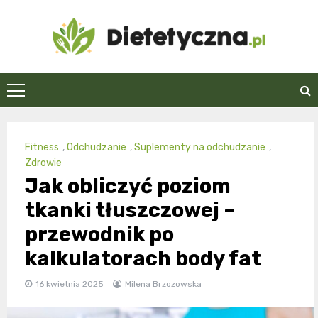
Skip
to
content
Dietetyczna.pl
Fitness
,
Odchudzanie
,
Suplementy na odchudzanie
,
Zdrowie
Jak obliczyć poziom
tkanki tłuszczowej –
przewodnik po
kalkulatorach body fat
16 kwietnia 2025
Milena Brzozowska