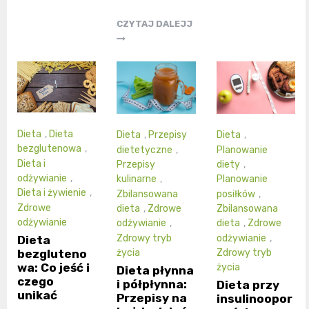
CZYTAJ DALEJJ
Dieta
,
Dieta
Dieta
,
Przepisy
Dieta
,
bezglutenowa
,
dietetyczne
,
Planowanie
Dieta i
Przepisy
diety
,
odżywianie
,
kulinarne
,
Planowanie
Dieta i żywienie
,
Zbilansowana
posiłków
,
Zdrowe
dieta
,
Zdrowe
Zbilansowana
odżywianie
odżywianie
,
dieta
,
Zdrowe
Zdrowy tryb
odżywianie
,
Dieta
bezgluteno
życia
Zdrowy tryb
wa: Co jeść i
życia
Dieta płynna
czego
i półpłynna:
Dieta przy
unikać
Przepisy na
insulinoopor