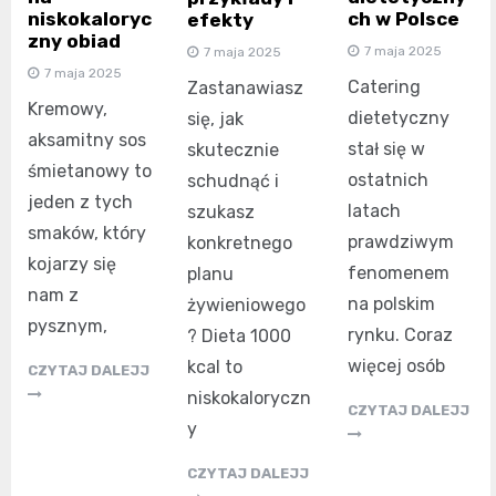
niskokaloryc
ch w Polsce
efekty
zny obiad
7 maja 2025
7 maja 2025
7 maja 2025
Catering
Zastanawiasz
Kremowy,
dietetyczny
się, jak
aksamitny sos
stał się w
skutecznie
śmietanowy to
ostatnich
schudnąć i
jeden z tych
latach
szukasz
smaków, który
prawdziwym
konkretnego
kojarzy się
fenomenem
planu
nam z
na polskim
żywieniowego
pysznym,
rynku. Coraz
? Dieta 1000
więcej osób
kcal to
CZYTAJ DALEJJ
niskokaloryczn
CZYTAJ DALEJJ
y
CZYTAJ DALEJJ