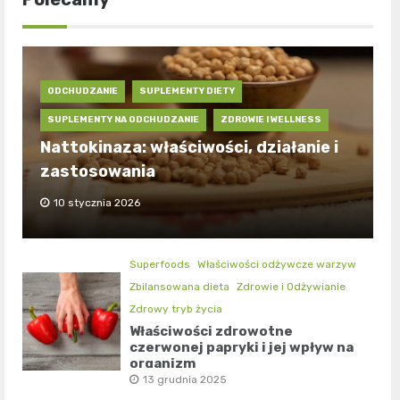
ODCHUDZANIE
SUPLEMENTY DIETY
SUPLEMENTY NA ODCHUDZANIE
ZDROWIE I WELLNESS
Nattokinaza: właściwości, działanie i
zastosowania
10 stycznia 2026
Superfoods
Właściwości odżywcze warzyw
Zbilansowana dieta
Zdrowie i Odżywianie
Zdrowy tryb życia
Właściwości zdrowotne
czerwonej papryki i jej wpływ na
organizm
13 grudnia 2025