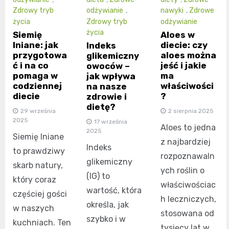
Zdrowy tryb
odżywianie
,
nawyki
,
Zdrowe
życia
Zdrowy tryb
odżywianie
życia
Siemię
Aloes w
lniane: jak
diecie: czy
Indeks
przygotowa
aloes można
glikemiczny
ć i na co
jeść i jakie
owoców –
pomaga w
ma
jak wpływa
codziennej
właściwości
na nasze
diecie
?
zdrowie i
dietę?
29 września
2 sierpnia 2025
2025
17 września
Aloes to jedna
2025
Siemię lniane
z najbardziej
Indeks
to prawdziwy
rozpoznawaln
glikemiczny
skarb natury,
ych roślin o
(IG) to
który coraz
właściwościac
wartość, która
częściej gości
h leczniczych,
określa, jak
w naszych
stosowana od
szybko i w
kuchniach. Ten
tysięcy lat w