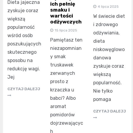
Dieta jajeczna
ich pełnię
4 lipca 2025
smaku i
zyskuje coraz
wartości
W świecie diet
większą
odżywczych
i zdrowego
popularność
15 lipca 2025
odżywiania,
wśród osób
Pamiętasz ten
dieta
poszukujących
niezapomnian
niskowęglowo
skutecznego
y smak
danowa
sposobu na
truskawek
zyskuje coraz
redukcję wagi.
zerwanych
większą
Jej
prosto z
popularność.
CZYTAJ DALEJJ
krzaczka u
Nie tylko
babci? Albo
pomaga
aromat
CZYTAJ DALEJJ
pomidorów
dojrzewającyc
h