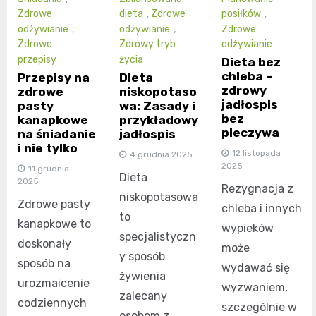
Zdrowe
dieta
,
Zdrowe
posiłków
,
odżywianie
,
odżywianie
,
Zdrowe
Zdrowe
Zdrowy tryb
odżywianie
przepisy
życia
Dieta bez
chleba –
Przepisy na
Dieta
zdrowy
zdrowe
niskopotaso
jadłospis
pasty
wa: Zasady i
bez
kanapkowe
przykładowy
pieczywa
na śniadanie
jadłospis
i nie tylko
12 listopada
4 grudnia 2025
2025
11 grudnia
Dieta
2025
Rezygnacja z
niskopotasowa
Zdrowe pasty
chleba i innych
to
kanapkowe to
wypieków
specjalistyczn
doskonały
może
y sposób
sposób na
wydawać się
żywienia
urozmaicenie
wyzwaniem,
zalecany
codziennych
szczególnie w
osobom z