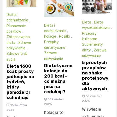
Dieta i
odchudzanie
,
Dieta
,
Dieta
Dieta i
Planowanie
wysokobiałkowa
,
odchudzanie
,
posiłków
,
Przepisy
Kolacje
,
Posiłki
,
Zbilansowana
kulinarne
,
Przepisy
dieta
,
Zdrowe
Suplementy
dietetyczne
,
odżywianie
,
diety
,
Zdrowe
Zdrowe
Zdrowy tryb
odżywianie
odżywianie
życia
5 prostych
Dietetyczne
Dieta 1600
przepisów
kolacje do
kcal: prosty
na shake
200 kcal –
jadłospis na
proteinowy
co można
tydzień,
dla
jeść na
który
aktywnych
redukcji?
pomoże Ci
16 kwietnia
schudnąć
16 kwietnia
2025
2025
16 kwietnia
W świecie
2025
Kolacja to
aktywnych