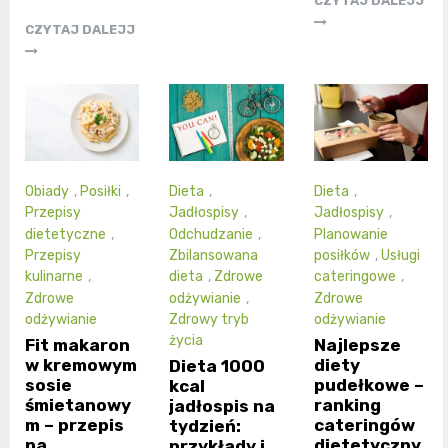
CZYTAJ DALEJJ
CZYTAJ DALEJJ
Obiady
,
Posiłki
,
Dieta
,
Dieta
,
Przepisy
Jadłospisy
,
Jadłospisy
,
dietetyczne
,
Odchudzanie
,
Planowanie
Przepisy
Zbilansowana
posiłków
,
Usługi
kulinarne
,
dieta
,
Zdrowe
cateringowe
,
Zdrowe
odżywianie
,
Zdrowe
odżywianie
Zdrowy tryb
odżywianie
życia
Fit makaron
Najlepsze
w kremowym
diety
Dieta 1000
sosie
pudełkowe –
kcal
śmietanowy
ranking
jadłospis na
m – przepis
cateringów
tydzień:
na
dietetyczny
przykłady i