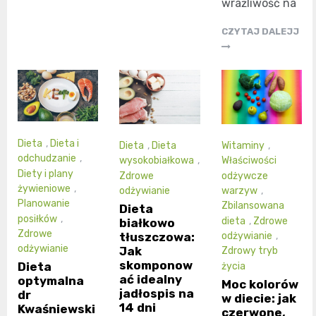
wrażliwość na
CZYTAJ DALEJJ
Dieta
,
Dieta i
Dieta
,
Dieta
Witaminy
,
odchudzanie
,
wysokobiałkowa
,
Właściwości
Diety i plany
Zdrowe
odżywcze
żywieniowe
,
odżywianie
warzyw
,
Planowanie
Zbilansowana
Dieta
posiłków
,
dieta
,
Zdrowe
białkowo
Zdrowe
tłuszczowa:
odżywianie
,
odżywianie
Jak
Zdrowy tryb
skomponow
Dieta
życia
ać idealny
optymalna
Moc kolorów
jadłospis na
dr
w diecie: jak
14 dni
Kwaśniewski
czerwone,