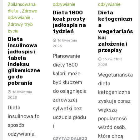
Zbilansowana
odżywianie
odżywianie
dieta
,
Zdrowe
Dieta 1800
Dieta
odżywianie
,
kcal: prosty
ketogeniczn
jadłospis na
a
Zdrowy tryb
tydzień
wegetariańs
życia
ka:
Dieta
16 kwietnia
założenia i
insulinowa
2025
przepisy
jadłospis i
Planowanie
tabela
16 kwietnia
indeksu
diety 1800
2025
glikemiczne
kalorii może
Wegetariańska
go do
być kluczem
pobrania
dieta
do osiągnięcia
ketogeniczna
16 kwietnia
2025
zdrowszej
zyskuje coraz
Dieta
sylwetki bez
większą
insulinowa to
uczucia głodu
popularność
sposób
i
wśród osób,
odżywiania,
które chcą
CZYTAJ DALEJJ