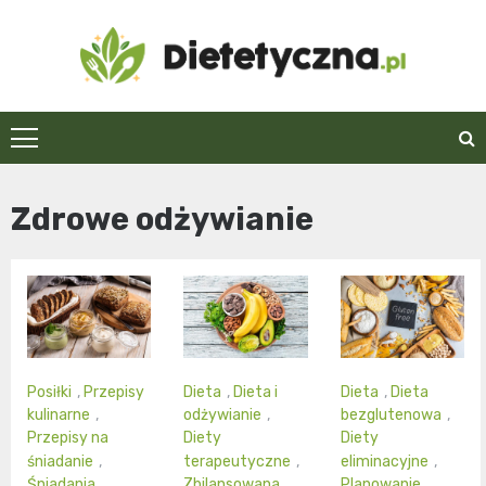
Skip
to
content
Dietetyczna.pl
Zdrowe odżywianie
Posiłki
,
Przepisy
Dieta
,
Dieta i
Dieta
,
Dieta
kulinarne
,
odżywianie
,
bezglutenowa
,
Przepisy na
Diety
Diety
śniadanie
,
terapeutyczne
,
eliminacyjne
,
Śniadania
,
Zbilansowana
Planowanie