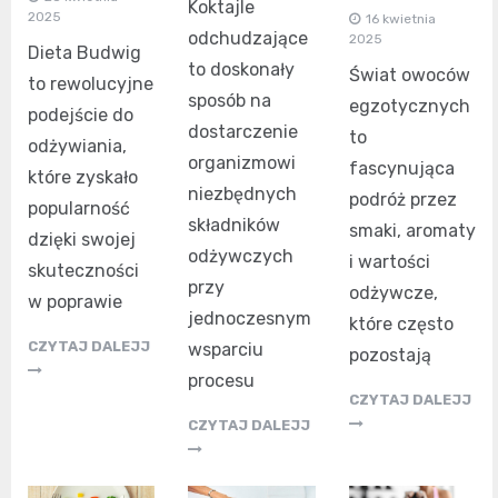
Koktajle
2025
16 kwietnia
odchudzające
2025
Dieta Budwig
to doskonały
Świat owoców
to rewolucyjne
sposób na
egzotycznych
podejście do
dostarczenie
to
odżywiania,
organizmowi
fascynująca
które zyskało
niezbędnych
podróż przez
popularność
składników
smaki, aromaty
dzięki swojej
odżywczych
i wartości
skuteczności
przy
odżywcze,
w poprawie
jednoczesnym
które często
CZYTAJ DALEJJ
wsparciu
pozostają
procesu
CZYTAJ DALEJJ
CZYTAJ DALEJJ