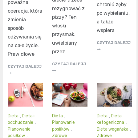
poważna
chronić zęby
rezygnować z
operacja, która
po wybielaniu,
pizzy? Ten
zmienia
a także
włoski
sposób
wspiera
przysmak,
odżywiania się
uwielbiany
CZYTAJ DALEJJ
na całe życie.
przez
Prawidłowe
CZYTAJ DALEJJ
CZYTAJ DALEJJ
Dieta
,
Dieta i
Dieta
,
Dieta
,
Dieta
odchudzanie
,
Planowanie
ketogeniczna
,
Planowanie
posiłków
,
Dieta wegańska
,
posiłków
,
Zdrowe
Zdrowe