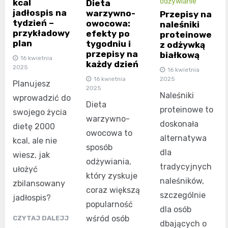
odżywianie
kcal
Dieta
jadłospis na
warzywno-
Przepisy na
tydzień –
owocowa:
naleśniki
przykładowy
efekty po
proteinowe
plan
tygodniu i
z odżywką
przepisy na
białkową
16 kwietnia
każdy dzień
2025
16 kwietnia
2025
16 kwietnia
Planujesz
2025
Naleśniki
wprowadzić do
Dieta
proteinowe to
swojego życia
warzywno-
doskonała
dietę 2000
owocowa to
alternatywa
kcal, ale nie
sposób
dla
wiesz, jak
odżywiania,
tradycyjnych
ułożyć
który zyskuje
naleśników,
zbilansowany
coraz większą
szczególnie
jadłospis?
popularność
dla osób
wśród osób
CZYTAJ DALEJJ
dbających o