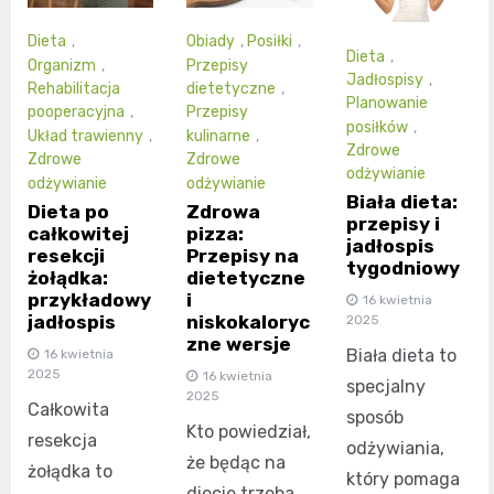
Dieta
,
Obiady
,
Posiłki
,
Dieta
,
Organizm
,
Przepisy
Jadłospisy
,
Rehabilitacja
dietetyczne
,
Planowanie
pooperacyjna
,
Przepisy
posiłków
,
Układ trawienny
,
kulinarne
,
Zdrowe
Zdrowe
Zdrowe
odżywianie
odżywianie
odżywianie
Biała dieta:
Dieta po
Zdrowa
przepisy i
całkowitej
pizza:
jadłospis
resekcji
Przepisy na
tygodniowy
żołądka:
dietetyczne
przykładowy
i
16 kwietnia
jadłospis
niskokaloryc
2025
zne wersje
Biała dieta to
16 kwietnia
2025
16 kwietnia
specjalny
2025
Całkowita
sposób
Kto powiedział,
resekcja
odżywiania,
że będąc na
żołądka to
który pomaga
diecie trzeba