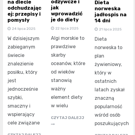
odżywcze i
na diecie
Dieta
jak
odchudzając
norweska
wprowadzić
ej: przepisy i
jadłospis na
je do diety
pomysły
14 dni
22 lipca 2025
24 lipca 2025
21 lipca 2025
Algi morskie to
W dzisiejszym
Dieta
prawdziwe
zabieganym
norweska to
skarby
świecie
plan
oceanów, które
znalezienie
żywieniowy,
od wieków
posiłku, który
który w
stanowią
jest
ostatnich
ważny
jednocześnie
latach zyskał
element diety
szybki,
znaczną
w wielu
smaczny i
popularność
wspierający
wśród osób
CZYTAJ DALEJJ
cele związane
poszukujących
CZYTAJ DALEJJ