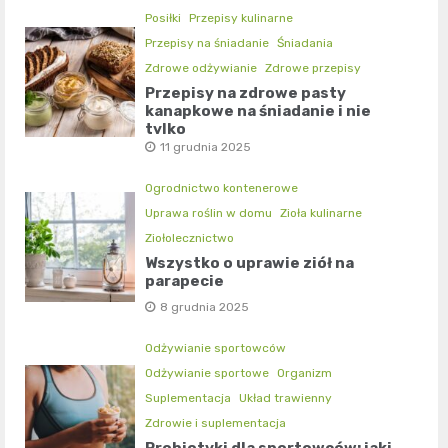
Posiłki
Przepisy kulinarne
Przepisy na śniadanie
Śniadania
Zdrowe odżywianie
Zdrowe przepisy
Przepisy na zdrowe pasty
kanapkowe na śniadanie i nie
tylko
11 grudnia 2025
Ogrodnictwo kontenerowe
Uprawa roślin w domu
Zioła kulinarne
Ziołolecznictwo
Wszystko o uprawie ziół na
parapecie
8 grudnia 2025
Odżywianie sportowców
Odżywianie sportowe
Organizm
Suplementacja
Układ trawienny
Zdrowie i suplementacja