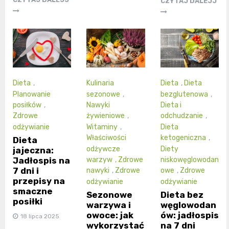
CZYTAJ DALEJJ
Dieta
,
Kulinaria
Dieta
,
Dieta
Planowanie
sezonowe
,
bezglutenowa
,
posiłków
,
Nawyki
Dieta i
Zdrowe
żywieniowe
,
odchudzanie
,
odżywianie
Witaminy
,
Dieta
Właściwości
ketogeniczna
,
Dieta
odżywcze
Diety
jajeczna:
Jadłospis na
warzyw
,
Zdrowe
niskowęglowodan
7 dni i
nawyki
,
Zdrowe
owe
,
Zdrowe
przepisy na
odżywianie
odżywianie
smaczne
Sezonowe
Dieta bez
posiłki
warzywa i
węglowodan
owoce: jak
ów: jadłospis
18 lipca 2025
wykorzystać
na 7 dni