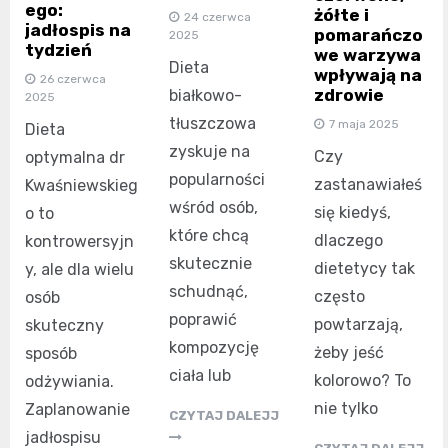
ego:
żółte i
24 czerwca
jadłospis na
pomarańczo
2025
tydzień
we warzywa
Dieta
wpływają na
26 czerwca
zdrowie
białkowo-
2025
tłuszczowa
7 maja 2025
Dieta
zyskuje na
Czy
optymalna dr
popularności
zastanawiałeś
Kwaśniewskieg
wśród osób,
się kiedyś,
o to
które chcą
dlaczego
kontrowersyjn
skutecznie
dietetycy tak
y, ale dla wielu
schudnąć,
często
osób
poprawić
powtarzają,
skuteczny
kompozycję
żeby jeść
sposób
ciała lub
kolorowo? To
odżywiania.
nie tylko
Zaplanowanie
CZYTAJ DALEJJ
jadłospisu