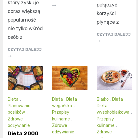
który zyskuje
połączyć
coraz większą
korzyści
popularność
płynące z
nie tylko wśród
CZYTAJ DALEJJ
osób z
CZYTAJ DALEJJ
Dieta
,
Dieta
,
Dieta
Białko
,
Dieta
,
Planowanie
wegańska
,
Dieta
posiłków
,
Przepisy
wysokobiałkowa
,
Zdrowe
kulinarne
,
Przepisy
odżywianie
Zdrowe
kulinarne
,
odżywianie
Zdrowe
Dieta 2000