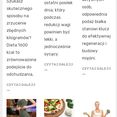
Szukasz
ostatni posiłek
osób,
skutecznego
dnia, który
odpowiednia
sposobu na
podczas
podaż białka
zrzucenie
redukcji wagi
stanowi klucz
zbędnych
powinien być
do efektywnej
kilogramów?
lekki, a
regeneracji i
Dieta 1600
jednocześnie
budowy
kcal to
sycący.
mięśni.
zrównoważone
CZYTAJ DALEJJ
podejście do
CZYTAJ DALEJJ
odchudzania,
CZYTAJ DALEJJ