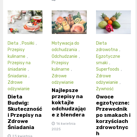
Dieta
,
Posiłki
,
Motywacja do
Dieta
Przepisy
odchudzania
,
zdrowotna
,
kulinarne
,
Odchudzanie
,
Egzotyczne
Przepisy na
Przepisy
smaki
,
śniadanie
,
kulinarne
,
Superfoods
,
Śniadania
,
Zdrowe
Zdrowe
Zdrowe
odżywianie
odżywianie
,
odżywianie
Żywność
Najlepsze
przepisy na
Dieta
Owoce
koktajle
Budwig:
egzotyczne:
odchudzając
Skuteczność
Przewodnik
e z blendera
i Przepisy na
po smakach i
Zdrowe
korzyściach
16 kwietnia
Śniadania
zdrowotnyc
2025
h
23 kwietnia