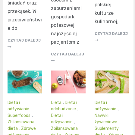
śniadań oraz
polskiej
zaburzeniami
przekąsek. W
kulturze
gospodarki
przeciwieństwi
kulinarnej,
potasowej,
e do
najczęściej
CZYTAJ DALEJJ
CZYTAJ DALEJJ
pacjentom z
CZYTAJ DALEJJ
Dieta i
Dieta
,
Dieta i
Dieta i
odżywianie
,
odchudzanie
,
odżywianie
,
Superfoods
,
Dieta i
Nawyki
Zbilansowana
odżywianie
,
żywieniowe
,
dieta
,
Zdrowe
Zbilansowana
Suplementy
odżywianie
,
dieta
,
Zdrowe
diety
,
Zdrowe