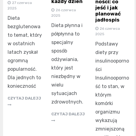
każdy dzień
ności: co
27 czerwca
jeść i jak
2025
26 czerwca
planować
2025
Dieta
jadłospis
Dieta płynna i
bezglutenowa
26 czerwca
półpłynna to
2025
to temat, który
specjalny
w ostatnich
Podstawy
sposób
latach zyskał
diety przy
odżywiania,
ogromną
insulinooporno
który jest
popularność.
ści
niezbędny w
Dla jednych to
Insulinooporno
wielu
konieczność
ść to stan, w
sytuacjach
którym
CZYTAJ DALEJJ
zdrowotnych.
komórki
organizmu
CZYTAJ DALEJJ
wykazują
zmniejszoną