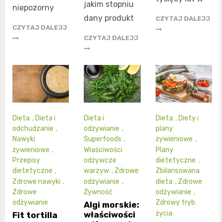
jakim stopniu
niepozorny
dany produkt
CZYTAJ DALEJJ
CZYTAJ DALEJJ
CZYTAJ DALEJJ
Dieta
,
Dieta i
Dieta i
Dieta
,
Diety i
odchudzanie
,
odżywianie
,
plany
Nawyki
Superfoods
,
żywieniowe
,
żywieniowe
,
Właściwości
Plany
Przepisy
odżywcze
dietetyczne
,
dietetyczne
,
warzyw
,
Zdrowe
Zbilansowana
Zdrowe nawyki
,
odżywianie
,
dieta
,
Zdrowe
Zdrowe
Żywność
odżywianie
,
odżywianie
Zdrowy tryb
Algi morskie:
życia
właściwości
Fit tortilla