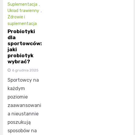
Suplementacja
,
Układ trawienny
,
Zdrowie i
suplementacja
Probiotyki
dla
sportowców:
jaki
probiotyk
wybrać?
6 grudnia 2025
Sportowcy na
każdym
poziomie
zaawansowani
a nieustannie
poszukują
sposobów na