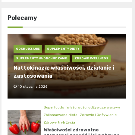
Polecamy
ODCHUDZANIE
SUPLEMENTY DIETY
SUPLEMENTY NA ODCHUDZANIE
ZDROWIE I WELLNESS
Nattokinaza: właściwości, działanie i
zastosowania
10 stycznia 2026
Superfoods
Właściwości odżywcze warzyw
Zbilansowana dieta
Zdrowie i Odżywianie
Zdrowy tryb życia
Właściwości zdrowotne