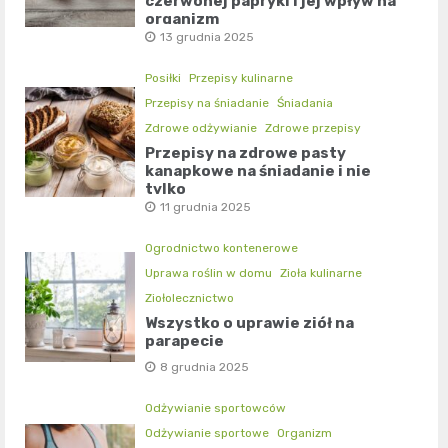
czerwonej papryki i jej wpływ na
organizm
13 grudnia 2025
Posiłki
Przepisy kulinarne
Przepisy na śniadanie
Śniadania
Zdrowe odżywianie
Zdrowe przepisy
Przepisy na zdrowe pasty
kanapkowe na śniadanie i nie
tylko
11 grudnia 2025
Ogrodnictwo kontenerowe
Uprawa roślin w domu
Zioła kulinarne
Ziołolecznictwo
Wszystko o uprawie ziół na
parapecie
8 grudnia 2025
Odżywianie sportowców
Odżywianie sportowe
Organizm