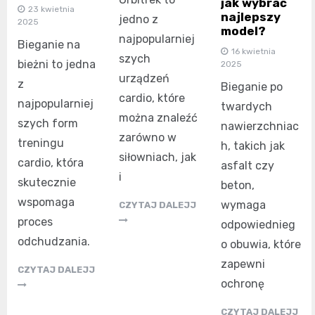
jak wybrać
23 kwietnia
najlepszy
jedno z
2025
model?
najpopularniej
Bieganie na
16 kwietnia
szych
bieżni to jedna
2025
urządzeń
z
Bieganie po
cardio, które
najpopularniej
twardych
można znaleźć
szych form
nawierzchniac
zarówno w
treningu
h, takich jak
siłowniach, jak
cardio, która
asfalt czy
i
skutecznie
beton,
wspomaga
wymaga
CZYTAJ DALEJJ
proces
odpowiednieg
odchudzania.
o obuwia, które
zapewni
CZYTAJ DALEJJ
ochronę
CZYTAJ DALEJJ