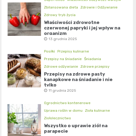
Zbilansowana dieta
Zdrowie i Odżywianie
Zdrowy tryb życia
Właściwości zdrowotne
czerwonej papryki i jej wpływ na
organizm
13 grudnia 2025
Posiłki
Przepisy kulinarne
Przepisy na śniadanie
Śniadania
Zdrowe odżywianie
Zdrowe przepisy
Przepisy na zdrowe pasty
kanapkowe na śniadanie i nie
tylko
11 grudnia 2025
Ogrodnictwo kontenerowe
Uprawa roślin w domu
Zioła kulinarne
Ziołolecznictwo
Wszystko o uprawie ziół na
parapecie