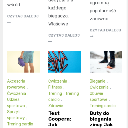
ogromną
wśród
każdego
popularność
biegacza.
CZYTAJ DALEJJ
zarówno
Właściwe
CZYTAJ DALEJJ
CZYTAJ DALEJJ
Akcesoria
Ćwiczenia
,
Bieganie
,
rowerowe
,
Fitness
,
Ćwiczenia
,
Ćwiczenia
,
Trening
,
Trening
Obuwie
Odzież
cardio
,
sportowe
,
sportowa
,
Zdrowie
Trening cardio
Sprzęt
Test
Buty do
sportowy
,
Coopera:
biegania
Jak
zimą: Jak
Trening cardio