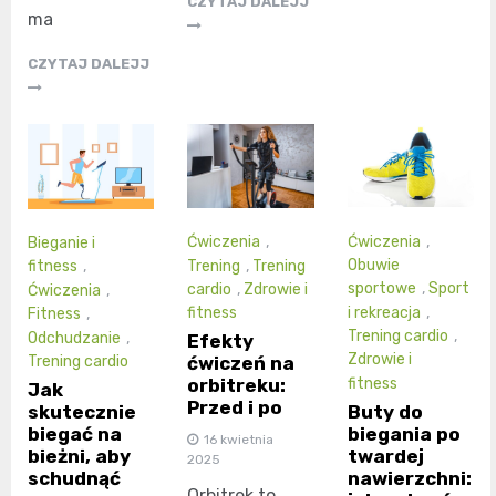
CZYTAJ DALEJJ
ma
CZYTAJ DALEJJ
Ćwiczenia
,
Ćwiczenia
,
Bieganie i
Obuwie
Trening
,
Trening
fitness
,
sportowe
,
Sport
cardio
,
Zdrowie i
Ćwiczenia
,
i rekreacja
,
fitness
Fitness
,
Trening cardio
,
Odchudzanie
,
Efekty
Zdrowie i
Trening cardio
ćwiczeń na
fitness
orbitreku:
Jak
Przed i po
Buty do
skutecznie
biegania po
biegać na
16 kwietnia
twardej
bieżni, aby
2025
nawierzchni:
schudnąć
Orbitrek to