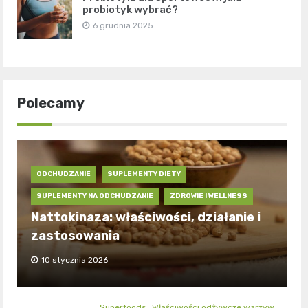
probiotyk wybrać?
6 grudnia 2025
Polecamy
ODCHUDZANIE
SUPLEMENTY DIETY
SUPLEMENTY NA ODCHUDZANIE
ZDROWIE I WELLNESS
Nattokinaza: właściwości, działanie i
zastosowania
10 stycznia 2026
Superfoods
Właściwości odżywcze warzyw