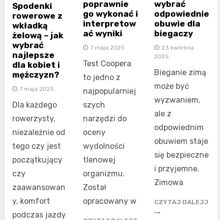
poprawnie
wybrać
Spodenki
go wykonać i
odpowiednie
rowerowe z
interpretow
obuwie dla
wkładką
ać wyniki
biegaczy
żelową – jak
wybrać
7 maja 2025
23 kwietnia
najlepsze
2025
Test Coopera
dla kobiet i
Bieganie zimą
mężczyzn?
to jedno z
może być
7 maja 2025
najpopularniej
wyzwaniem,
szych
Dla każdego
ale z
narzędzi do
rowerzysty,
odpowiednim
oceny
niezależnie od
obuwiem staje
wydolności
tego czy jest
się bezpieczne
tlenowej
początkujący
i przyjemne.
organizmu.
czy
Zimowa
Został
zaawansowan
opracowany w
y, komfort
CZYTAJ DALEJJ
podczas jazdy