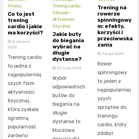
fitness
Trening cardio
,
Trening na
Zdrowie i
rowerze
Co to jest
spinningowy
aktywność
trening
m: efekty,
cardio i jakie
fizyczna
korzyści i
ma korzyści?
Jakie buty
przeciwwska
do biegania
8 sierpnia
zania
wybrać na
2025
długie
7 maja 2025
Trening cardio
dystanse?
Rower
to jedna z
23 maja 2025
spinningowy
najpopularniej
Wybór
to jeden z
szych form
odpowiednich
najpopularniej
aktywności
butów do
szych
fizycznej,
biegania na
sprzętów do
która zyskała
długie
treningu
ogromną
dystanse to
cardio, który
popularność
kluczowa
zdobył
zarówno
decyzja dla