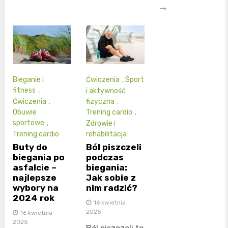
Bieganie i
Ćwiczenia
,
Sport
fitness
,
i aktywność
Ćwiczenia
,
fizyczna
,
Obuwie
Trening cardio
,
sportowe
,
Zdrowie i
Trening cardio
rehabilitacja
Buty do
Ból piszczeli
biegania po
podczas
asfalcie –
biegania:
najlepsze
Jak sobie z
wybory na
nim radzić?
2024 rok
16 kwietnia
2025
16 kwietnia
2025