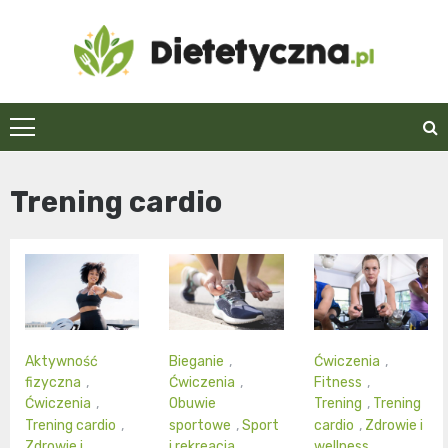
Skip
to
content
Dietetyczna.pl
Trening cardio
Aktywność
Bieganie
,
Ćwiczenia
,
fizyczna
,
Ćwiczenia
,
Fitness
,
Ćwiczenia
,
Obuwie
Trening
,
Trening
Trening cardio
,
sportowe
,
Sport
cardio
,
Zdrowie i
Zdrowie i
i rekreacja
,
wellness