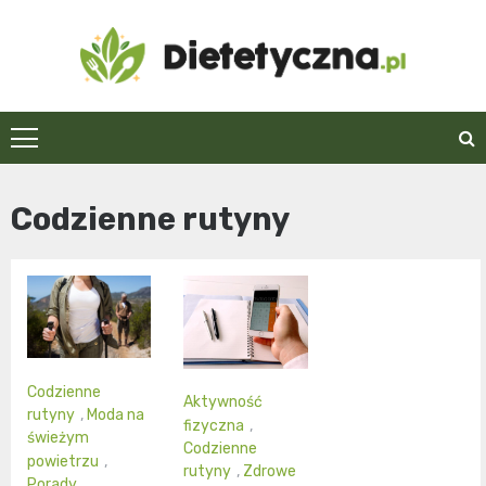
Skip
to
content
Dietetyczna.pl
Codzienne rutyny
Codzienne
Aktywność
rutyny
,
Moda na
fizyczna
,
świeżym
Codzienne
powietrzu
,
rutyny
,
Zdrowe
Porady