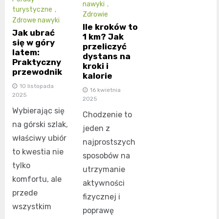
nawyki
,
turystyczne
,
Zdrowie
Zdrowe nawyki
Ile kroków to
Jak ubrać
1 km? Jak
się w góry
przeliczyć
latem:
dystans na
Praktyczny
kroki i
przewodnik
kalorie
10 listopada
16 kwietnia
2025
2025
Wybierając się
Chodzenie to
na górski szlak,
jeden z
właściwy ubiór
najprostszych
to kwestia nie
sposobów na
tylko
utrzymanie
komfortu, ale
aktywności
przede
fizycznej i
wszystkim
poprawę