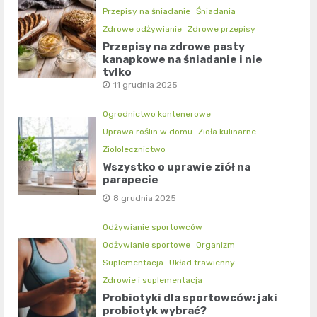
Przepisy na śniadanie
Śniadania
Zdrowe odżywianie
Zdrowe przepisy
Przepisy na zdrowe pasty
kanapkowe na śniadanie i nie
tylko
11 grudnia 2025
Ogrodnictwo kontenerowe
Uprawa roślin w domu
Zioła kulinarne
Ziołolecznictwo
Wszystko o uprawie ziół na
parapecie
8 grudnia 2025
Odżywianie sportowców
Odżywianie sportowe
Organizm
Suplementacja
Układ trawienny
Zdrowie i suplementacja
Probiotyki dla sportowców: jaki
probiotyk wybrać?