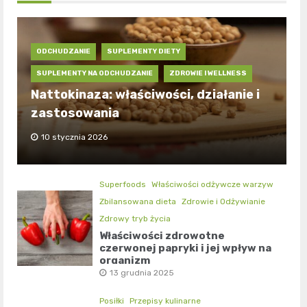
ODCHUDZANIE
SUPLEMENTY DIETY
SUPLEMENTY NA ODCHUDZANIE
ZDROWIE I WELLNESS
Nattokinaza: właściwości, działanie i
zastosowania
10 stycznia 2026
Superfoods
Właściwości odżywcze warzyw
Zbilansowana dieta
Zdrowie i Odżywianie
Zdrowy tryb życia
Właściwości zdrowotne
czerwonej papryki i jej wpływ na
organizm
13 grudnia 2025
Posiłki
Przepisy kulinarne