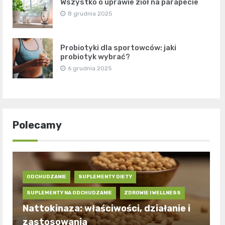
Wszystko o uprawie ziół na parapecie
8 grudnia 2025
Probiotyki dla sportowców: jaki
probiotyk wybrać?
6 grudnia 2025
Polecamy
ODCHUDZANIE
SUPLEMENTY DIETY
SUPLEMENTY NA ODCHUDZANIE
ZDROWIE I WELLNESS
Nattokinaza: właściwości, działanie i
zastosowania