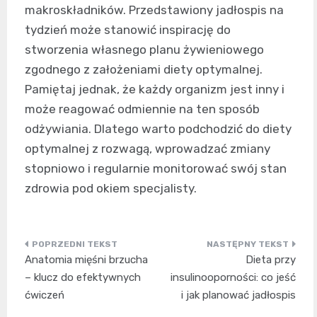
makroskładników. Przedstawiony jadłospis na
tydzień może stanowić inspirację do
stworzenia własnego planu żywieniowego
zgodnego z założeniami diety optymalnej.
Pamiętaj jednak, że każdy organizm jest inny i
może reagować odmiennie na ten sposób
odżywiania. Dlatego warto podchodzić do diety
optymalnej z rozwagą, wprowadzać zmiany
stopniowo i regularnie monitorować swój stan
zdrowia pod okiem specjalisty.
Nawigacja
Anatomia mięśni brzucha
Dieta przy
wpisu
– klucz do efektywnych
insulinooporności: co jeść
ćwiczeń
i jak planować jadłospis