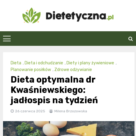
Skip
to
content
Dietetyczna.pl
Dieta
,
Dieta i odchudzanie
,
Diety i plany żywieniowe
,
Planowanie posiłków
,
Zdrowe odżywianie
Dieta optymalna dr
Kwaśniewskiego:
jadłospis na tydzień
26 czerwca 2025
Milena Brzozowska