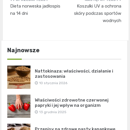
Nawigacja
Dieta norweska jadłospis
Koszulki UV a ochrona
wpisu
na 14 dni
skóry podczas sportów
wodnych
Najnowsze
Nattokinaza: właściwości, działanie i
zastosowania
10 stycznia 2026
Właściwości zdrowotne czerwonej
papryki i jej wpływ na organizm
13 grudnia 2025
Przepisy na zdrowe pasty kanapkowe