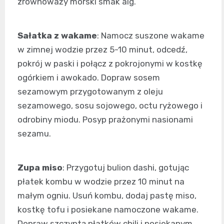
zrównoważy morski smak alg.
Sałatka z wakame
: Namocz suszone wakame
w zimnej wodzie przez 5-10 minut, odcedź,
pokrój w paski i połącz z pokrojonymi w kostkę
ogórkiem i awokado. Dopraw sosem
sezamowym przygotowanym z oleju
sezamowego, sosu sojowego, octu ryżowego i
odrobiny miodu. Posyp prażonymi nasionami
sezamu.
Zupa miso
: Przygotuj bulion dashi, gotując
płatek kombu w wodzie przez 10 minut na
małym ogniu. Usuń kombu, dodaj pastę miso,
kostkę tofu i posiekane namoczone wakame.
Dopraw szczyptą płatków chili i posiekanym