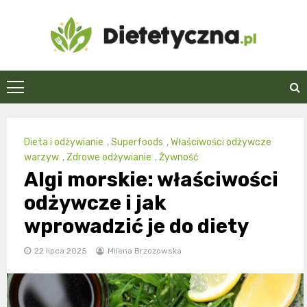
Skip
to
content
Dietetyczna.pl
Dieta i odżywianie
,
Superfoods
,
Właściwości odżywcze
warzyw
,
Zdrowe odżywianie
,
Żywność
Algi morskie: właściwości
odżywcze i jak
wprowadzić je do diety
22 lipca 2025
Milena Brzozowska