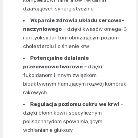
kompleksowi minerałów i witamin
działających synergistycznie
Wsparcie zdrowia układu sercowo-
naczyniowego
– dzięki kwasów omega-3
i antyoksydantom obniżającym poziom
cholesterolu i ciśnienie krwi
Potencjalne działanie
przeciwnowotworowe
– dzięki
fukoidanom i innym związkom
bioaktywnym hamującym rozwój komórek
rakowych
Regulacja poziomu cukru we krwi
–
dzięki błonnikowi i specyficznym
polisacharydom spowalniającym
wchłanianie glukozy