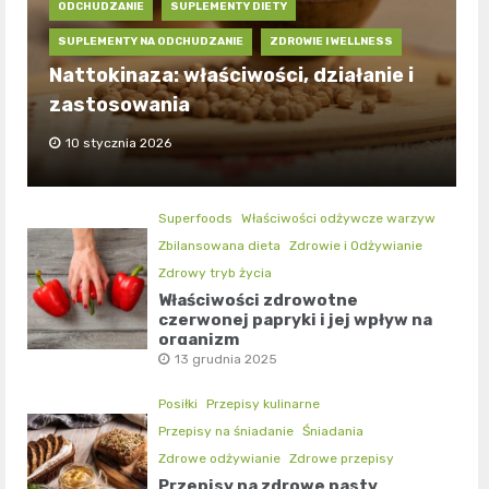
ODCHUDZANIE
SUPLEMENTY DIETY
SUPLEMENTY NA ODCHUDZANIE
ZDROWIE I WELLNESS
Nattokinaza: właściwości, działanie i
zastosowania
10 stycznia 2026
Superfoods
Właściwości odżywcze warzyw
Zbilansowana dieta
Zdrowie i Odżywianie
Zdrowy tryb życia
Właściwości zdrowotne
czerwonej papryki i jej wpływ na
organizm
13 grudnia 2025
Posiłki
Przepisy kulinarne
Przepisy na śniadanie
Śniadania
Zdrowe odżywianie
Zdrowe przepisy
Przepisy na zdrowe pasty