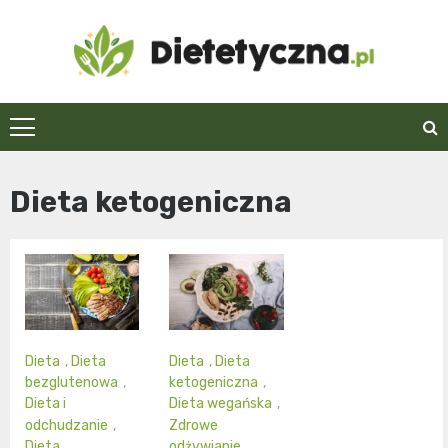
Skip
to
content
Dietetyczna.pl
Dieta ketogeniczna
Dieta
,
Dieta
Dieta
,
Dieta
bezglutenowa
,
ketogeniczna
,
Dieta i
Dieta wegańska
,
odchudzanie
,
Zdrowe
Dieta
odżywianie