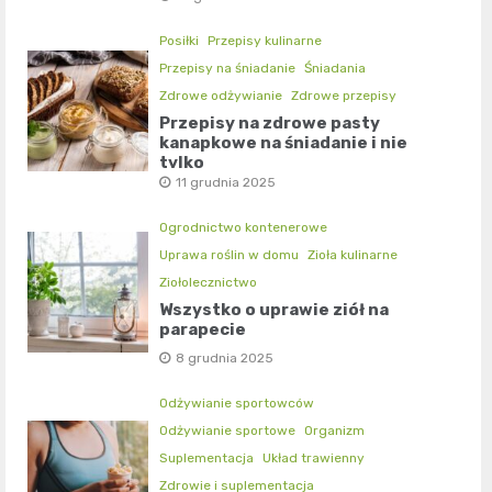
Posiłki
Przepisy kulinarne
Przepisy na śniadanie
Śniadania
Zdrowe odżywianie
Zdrowe przepisy
Przepisy na zdrowe pasty
kanapkowe na śniadanie i nie
tylko
11 grudnia 2025
Ogrodnictwo kontenerowe
Uprawa roślin w domu
Zioła kulinarne
Ziołolecznictwo
Wszystko o uprawie ziół na
parapecie
8 grudnia 2025
Odżywianie sportowców
Odżywianie sportowe
Organizm
Suplementacja
Układ trawienny
Zdrowie i suplementacja