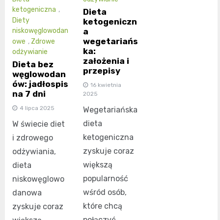
ketogeniczna
,
Dieta
Diety
ketogeniczn
a
niskowęglowodan
wegetariańs
owe
,
Zdrowe
ka:
odżywianie
założenia i
Dieta bez
przepisy
węglowodan
ów: jadłospis
16 kwietnia
na 7 dni
2025
4 lipca 2025
Wegetariańska
dieta
W świecie diet
ketogeniczna
i zdrowego
zyskuje coraz
odżywiania,
większą
dieta
popularność
niskowęglowo
wśród osób,
danowa
które chcą
zyskuje coraz
połączyć