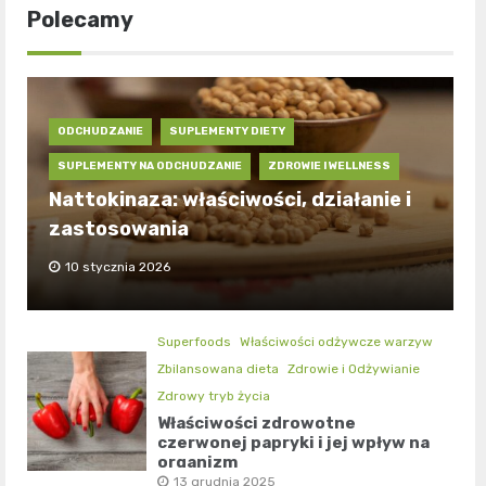
Polecamy
ODCHUDZANIE
SUPLEMENTY DIETY
SUPLEMENTY NA ODCHUDZANIE
ZDROWIE I WELLNESS
Nattokinaza: właściwości, działanie i
zastosowania
10 stycznia 2026
Superfoods
Właściwości odżywcze warzyw
Zbilansowana dieta
Zdrowie i Odżywianie
Zdrowy tryb życia
Właściwości zdrowotne
czerwonej papryki i jej wpływ na
organizm
13 grudnia 2025