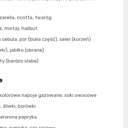
arella, ricotta, twaróg
z, mintaj, halibut
a cebula, por (biała część), seler (korzeń)
ki), jabłko (obrane)
y (bardzo słabe)
e
 kolorowe napoje gazowane, soki owocowe
, śliwki, borówki
czerwona papryka
uma, papryka, sos sojowy