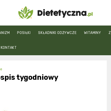
Dietetyczna.pl
ANIZM
POSIŁKI
SKŁADNIKI ODŻYWCZE
WITAMINY
Z
KONTAKT
ie
łospis tygodniowy