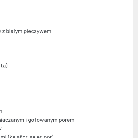
) z białym pieczywem
ta)
m
mniaczanym i gotowanym porem
y
 (kalafior, seler, por)