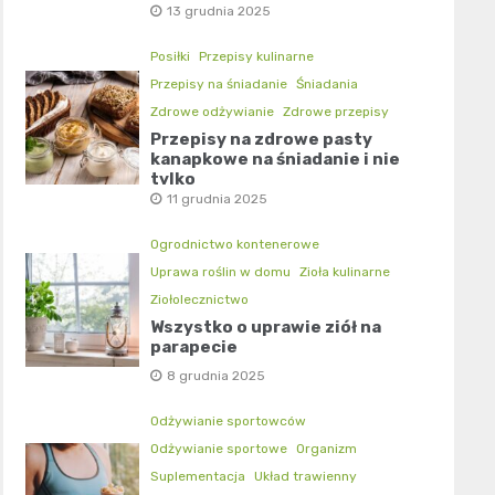
13 grudnia 2025
Posiłki
Przepisy kulinarne
Przepisy na śniadanie
Śniadania
Zdrowe odżywianie
Zdrowe przepisy
Przepisy na zdrowe pasty
kanapkowe na śniadanie i nie
tylko
11 grudnia 2025
Ogrodnictwo kontenerowe
Uprawa roślin w domu
Zioła kulinarne
Ziołolecznictwo
Wszystko o uprawie ziół na
parapecie
8 grudnia 2025
Odżywianie sportowców
Odżywianie sportowe
Organizm
Suplementacja
Układ trawienny