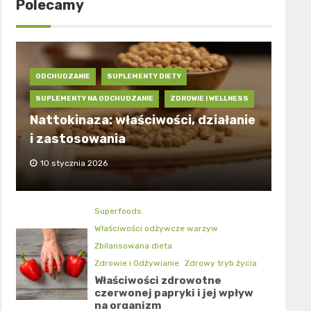
Polecamy
ODCHUDZANIE
SUPLEMENTY DIETY
SUPLEMENTY NA ODCHUDZANIE
ZDROWIE I WELLNESS
Nattokinaza: właściwości, działanie
i zastosowania
10 stycznia 2026
Superfoods
Właściwości odżywcze warzyw
Zbilansowana dieta
Zdrowie i Odżywianie
Zdrowy tryb życia
Właściwości zdrowotne
czerwonej papryki i jej wpływ
na organizm