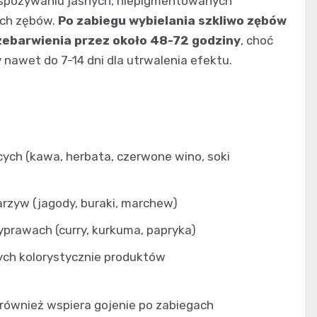
a spożywaniu jasnych, niepigmentowanych
ych zębów.
Po zabiegu wybielania szkliwo zębów
rzebarwienia przez około 48-72 godziny
, choć
 nawet do 7-14 dni dla utrwalenia efektu.
ych (kawa, herbata, czerwone wino, soki
arzyw (jagody, buraki, marchew)
prawach (curry, kurkuma, papryka)
nych kolorystycznie produktów
le również wspiera gojenie po zabiegach