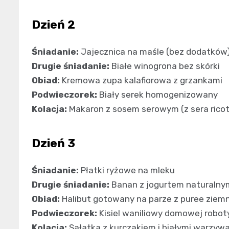
Dzień 2
Śniadanie:
Jajecznica na maśle (bez dodatków
Drugie śniadanie:
Białe winogrona bez skórki
Obiad:
Kremowa zupa kalafiorowa z grzankami
Podwieczorek:
Biały serek homogenizowany
Kolacja:
Makaron z sosem serowym (z sera ricot
Dzień 3
Śniadanie:
Płatki ryżowe na mleku
Drugie śniadanie:
Banan z jogurtem naturalny
Obiad:
Halibut gotowany na parze z puree zie
Podwieczorek:
Kisiel waniliowy domowej robot
Kolacja:
Sałatka z kurczakiem i białymi warzywami