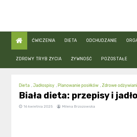
Skip
to
content
ĆWICZENIA
DIETA
ODCHUDZANIE
ORG
ZDROWY TRYB ŻYCIA
ŻYWNOŚĆ
POZOSTAŁE
Dieta
,
Jadłospisy
,
Planowanie posiłków
,
Zdrowe odżywian
Biała dieta: przepisy i jad
16 kwietnia 2025
Milena Brzozowska