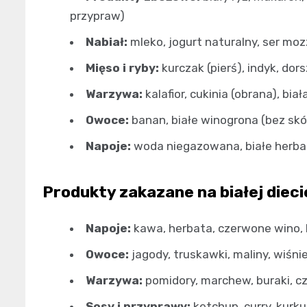
przypraw)
Nabiał:
mleko, jogurt naturalny, ser mozz
Mięso i ryby:
kurczak (pierś), indyk, dors
Warzywa:
kalafior, cukinia (obrana), biał
Owoce:
banan, białe winogrona (bez skór
Napoje:
woda niegazowana, białe herbat
Produkty zakazane na białej dieci
Napoje:
kawa, herbata, czerwone wino,
Owoce:
jagody, truskawki, maliny, wiśnie
Warzywa:
pomidory, marchew, buraki, 
Sosy i przyprawy:
ketchup, curry, kurk