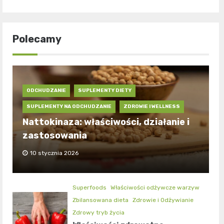
Polecamy
ODCHUDZANIE
SUPLEMENTY DIETY
SUPLEMENTY NA ODCHUDZANIE
ZDROWIE I WELLNESS
Nattokinaza: właściwości, działanie i
zastosowania
10 stycznia 2026
Superfoods
Właściwości odżywcze warzyw
Zbilansowana dieta
Zdrowie i Odżywianie
Zdrowy tryb życia