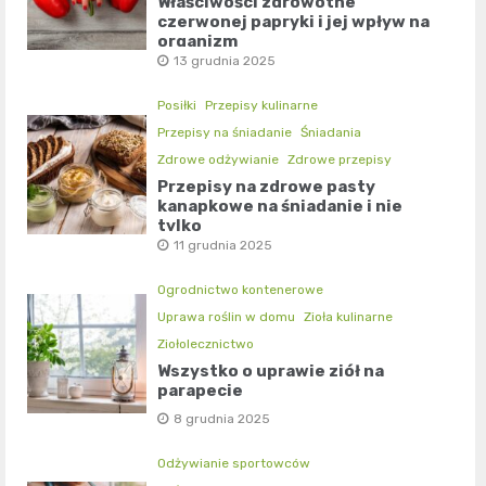
Właściwości zdrowotne
czerwonej papryki i jej wpływ na
organizm
13 grudnia 2025
Posiłki
Przepisy kulinarne
Przepisy na śniadanie
Śniadania
Zdrowe odżywianie
Zdrowe przepisy
Przepisy na zdrowe pasty
kanapkowe na śniadanie i nie
tylko
11 grudnia 2025
Ogrodnictwo kontenerowe
Uprawa roślin w domu
Zioła kulinarne
Ziołolecznictwo
Wszystko o uprawie ziół na
parapecie
8 grudnia 2025
Odżywianie sportowców