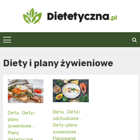
Skip
to
content
Dietetyczna.pl
Diety i plany żywieniowe
Dieta
,
Dieta i
Dieta
,
Diety i
odchudzanie
,
plany
Diety i plany
żywieniowe
,
żywieniowe
,
Plany
Planowanie
dietetyczne
,