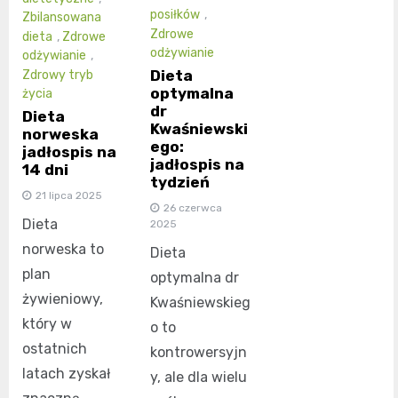
posiłków
,
Zbilansowana
Zdrowe
dieta
,
Zdrowe
odżywianie
odżywianie
,
Dieta
Zdrowy tryb
optymalna
życia
dr
Dieta
Kwaśniewski
norweska
ego:
jadłospis na
jadłospis na
14 dni
tydzień
21 lipca 2025
26 czerwca
Dieta
2025
norweska to
Dieta
plan
optymalna dr
żywieniowy,
Kwaśniewskieg
który w
o to
ostatnich
kontrowersyjn
latach zyskał
y, ale dla wielu