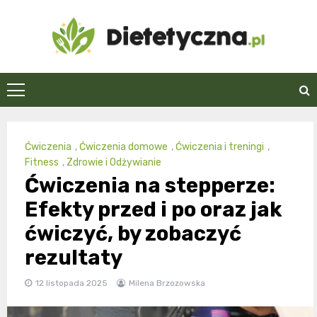
Skip
to
content
Dietetyczna.pl
Ćwiczenia
,
Ćwiczenia domowe
,
Ćwiczenia i treningi
,
Fitness
,
Zdrowie i Odżywianie
Ćwiczenia na stepperze:
Efekty przed i po oraz jak
ćwiczyć, by zobaczyć
rezultaty
12 listopada 2025
Milena Brzozowska