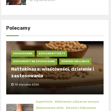
Polecamy
ODCHUDZANIE
SUPLEMENTY DIETY
SUPLEMENTY NA ODCHUDZANIE
ZDROWIE I WELLNESS
Nattokinaza: właściwości, działanie i
zastosowania
10 stycznia 2026
Superfoods
Właściwości odżywcze warzyw
Zbilansowana dieta
Zdrowie i Odżywianie