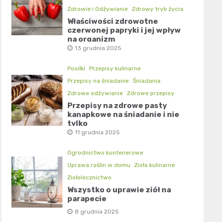
Zdrowie i Odżywianie
Zdrowy tryb życia
Właściwości zdrowotne
czerwonej papryki i jej wpływ
na organizm
13 grudnia 2025
Posiłki
Przepisy kulinarne
Przepisy na śniadanie
Śniadania
Zdrowe odżywianie
Zdrowe przepisy
Przepisy na zdrowe pasty
kanapkowe na śniadanie i nie
tylko
11 grudnia 2025
Ogrodnictwo kontenerowe
Uprawa roślin w domu
Zioła kulinarne
Ziołolecznictwo
Wszystko o uprawie ziół na
parapecie
8 grudnia 2025