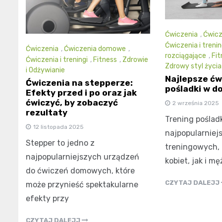
Ćwiczenia
,
Ćwic
Ćwiczenia i trenin
Ćwiczenia
,
Ćwiczenia domowe
,
rozciągające
,
Fit
Ćwiczenia i treningi
,
Fitness
,
Zdrowie
Zdrowy styl życia
i Odżywianie
Najlepsze ćw
Ćwiczenia na stepperze:
pośladki w do
Efekty przed i po oraz jak
ćwiczyć, by zobaczyć
2 września 2025
rezultaty
Trening poślad
12 listopada 2025
najpopularniej
Stepper to jedno z
treningowych,
najpopularniejszych urządzeń
kobiet, jak i m
do ćwiczeń domowych, które
CZYTAJ DALEJJ
może przynieść spektakularne
efekty przy
CZYTAJ DALEJJ