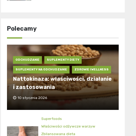
Polecamy
ODCHUDZANIE
SUPLEMENTY DIETY
SUPLEMENTY NA ODCHUDZANIE
ZDROWIE I WELLNESS
Nattokinaza: właściwości, działanie
i zastosowania
10 stycznia 2026
Superfoods
Właściwości odżywcze warzyw
Zbilansowana dieta