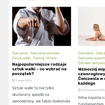
Ćwiczenia
,
Ćwiczenia domowe
,
Ćwiczenia
,
Ćwic
Sztuki walki
,
Trening i fitness
Ćwiczenia wspom
Zdrowie i aktywn
Najpopularniejsze rodzaje
sztuk walki – co wybrać na
Wzmocnij mię
początek?
czworogłowy
Ćwiczenia w 
7 maja 2025
każdego
Sztuki walki to nie tylko
23 kwietnia 2025
skuteczny sposób na
Silne mięśnie 
samoobronę, ale także doskonała
fundamentem st