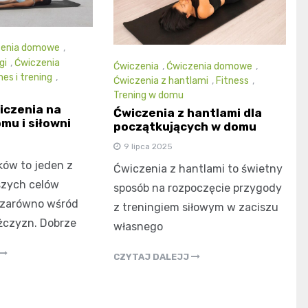
zenia domowe
,
gi
,
Ćwiczenia
Ćwiczenia
,
Ćwiczenia domowe
,
nes i trening
,
Ćwiczenia z hantlami
,
Fitness
,
Trening w domu
iczenia na
Ćwiczenia z hantlami dla
mu i siłowni
początkujących w domu
9 lipca 2025
ków to jeden z
Ćwiczenia z hantlami to świetny
szych celów
sposób na rozpoczęcie przygody
 zarówno wśród
z treningiem siłowym w zaciszu
ężczyzn. Dobrze
własnego
CZYTAJ DALEJJ