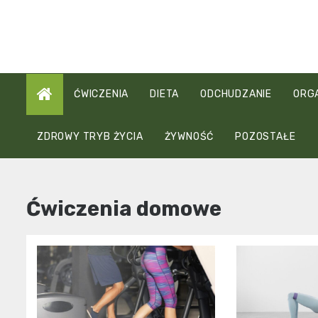
Skip
to
content
ĆWICZENIA
DIETA
ODCHUDZANIE
ORG
ZDROWY TRYB ŻYCIA
ŻYWNOŚĆ
POZOSTAŁE
Ćwiczenia domowe