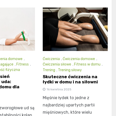
zenia domowe
,
Ćwiczenia
,
Ćwiczenia domowe
,
agające
,
Fitness
,
Ćwiczenia siłowe
,
Fitness w domu
,
ość fizyczna
Trening
,
Trening siłowy
sień
Skuteczne ćwiczenia na
 uda:
łydki w domu i na siłowni
domu dla
16 kwietnia 2025
Mięśnie łydek to jedne z
najbardziej upartych partii
czworogłowe ud są
mięśniowych, które wielu
abilności kolan,