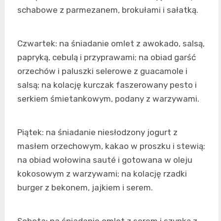
schabowe z parmezanem, brokułami i sałatką.
Czwartek: na śniadanie omlet z awokado, salsą,
papryką, cebulą i przyprawami; na obiad garść
orzechów i paluszki selerowe z guacamole i
salsą; na kolację kurczak faszerowany pesto i
serkiem śmietankowym, podany z warzywami.
Piątek: na śniadanie niesłodzony jogurt z
masłem orzechowym, kakao w proszku i stewią;
na obiad wołowina sauté i gotowana w oleju
kokosowym z warzywami; na kolację rzadki
burger z bekonem, jajkiem i serem.
Sobota: na śniadanie omlet z serem i szynką z