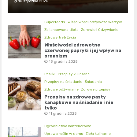
10 stycznia 2026
Superfoods
Właściwości odżywcze warzyw
Zbilansowana dieta
Zdrowie i Odżywianie
Zdrowy tryb życia
Właściwości zdrowotne
czerwonej papryki i jej wpływ na
organizm
13 grudnia 2025
Posiłki
Przepisy kulinarne
Przepisy na śniadanie
Śniadania
Zdrowe odżywianie
Zdrowe przepisy
Przepisy na zdrowe pasty
kanapkowe na śniadanie i nie
tylko
11 grudnia 2025
Ogrodnictwo kontenerowe
Uprawa roślin w domu
Zioła kulinarne