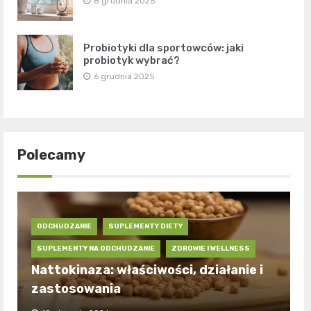
8 grudnia 2025
Probiotyki dla sportowców: jaki
probiotyk wybrać?
6 grudnia 2025
Polecamy
ODCHUDZANIE
SUPLEMENTY DIETY
SUPLEMENTY NA ODCHUDZANIE
ZDROWIE I WELLNESS
Nattokinaza: właściwości, działanie i
zastosowania