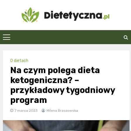
Skip
to
content
Dietetyczna.pl
O dietach
Na czym polega dieta
ketogeniczna? –
przykładowy tygodniowy
program
7 marca 2023
Milena Brzozowska