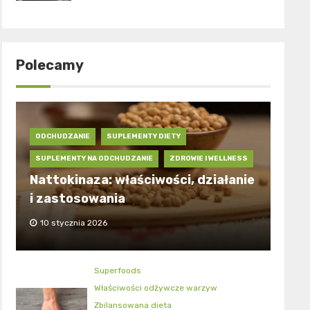
Polecamy
ODCHUDZANIE
SUPLEMENTY DIETY
SUPLEMENTY NA ODCHUDZANIE
ZDROWIE I WELLNESS
Nattokinaza: właściwości, działanie
i zastosowania
10 stycznia 2026
Superfoods
Właściwości odżywcze warzyw
Zbilansowana dieta