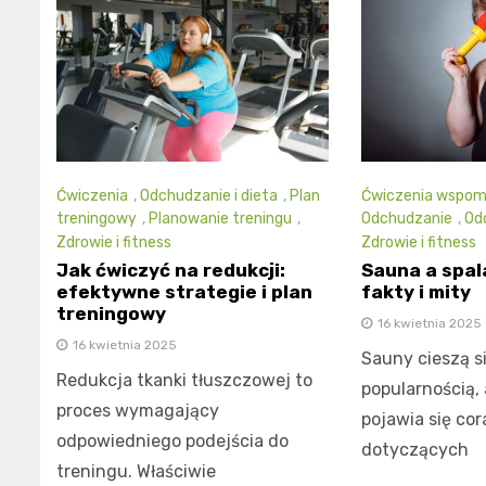
Ćwiczenia
,
Odchudzanie i dieta
,
Plan
Ćwiczenia wspom
treningowy
,
Planowanie treningu
,
Odchudzanie
,
Odc
Zdrowie i fitness
Zdrowie i fitness
Jak ćwiczyć na redukcji:
Sauna a spala
efektywne strategie i plan
fakty i mity
treningowy
16 kwietnia 2025
16 kwietnia 2025
Sauny cieszą s
Redukcja tkanki tłuszczowej to
popularnością, 
proces wymagający
pojawia się cor
odpowiedniego podejścia do
dotyczących
treningu. Właściwie