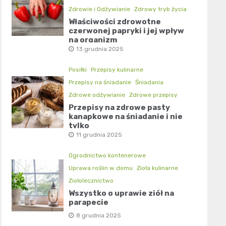
Zdrowie i Odżywianie
Zdrowy tryb życia
Właściwości zdrowotne
czerwonej papryki i jej wpływ
na organizm
13 grudnia 2025
Posiłki
Przepisy kulinarne
Przepisy na śniadanie
Śniadania
Zdrowe odżywianie
Zdrowe przepisy
Przepisy na zdrowe pasty
kanapkowe na śniadanie i nie
tylko
11 grudnia 2025
Ogrodnictwo kontenerowe
Uprawa roślin w domu
Zioła kulinarne
Ziołolecznictwo
Wszystko o uprawie ziół na
parapecie
8 grudnia 2025