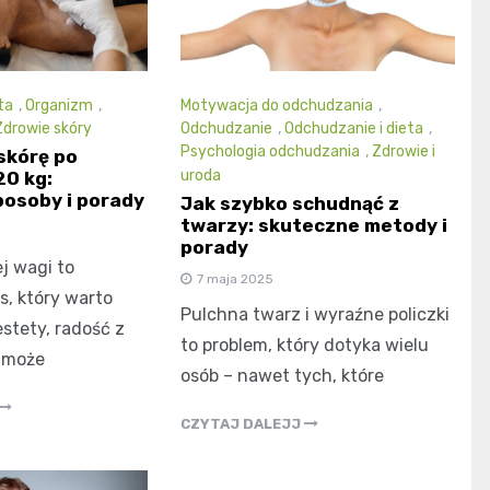
ta
,
Organizm
,
Motywacja do odchudzania
,
Zdrowie skóry
Odchudzanie
,
Odchudzanie i dieta
,
Psychologia odchudzania
,
Zdrowie i
skórę po
uroda
20 kg:
osoby i porady
Jak szybko schudnąć z
twarzy: skuteczne metody i
porady
j wagi to
7 maja 2025
, który warto
Pulchna twarz i wyraźne policzki
stety, radość z
to problem, który dotyka wielu
 może
osób – nawet tych, które
CZYTAJ DALEJJ