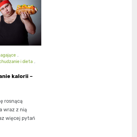
agające
,
hudzanie i dieta
,
nie kalorii –
ię rosnącą
a wraz z nią
az więcej pytań