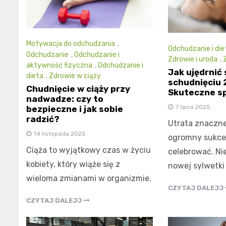
Motywacja do odchudzania
,
Odchudzanie i die
Odchudzanie
,
Odchudzanie i
Zdrowie i uroda
,
aktywność fizyczna
,
Odchudzanie i
Jak ujędrnić 
dieta
,
Zdrowie w ciąży
schudnięciu 
Chudnięcie w ciąży przy
Skuteczne sp
nadwadze: czy to
7 lipca 2025
bezpieczne i jak sobie
radzić?
Utrata znaczne
14 listopada 2025
ogromny sukces
Ciąża to wyjątkowy czas w życiu
celebrować. Nie
kobiety, który wiąże się z
nowej sylwetki
wieloma zmianami w organizmie.
CZYTAJ DALEJJ
CZYTAJ DALEJJ