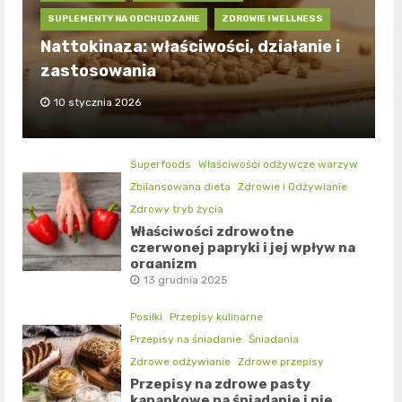
SUPLEMENTY NA ODCHUDZANIE
ZDROWIE I WELLNESS
Nattokinaza: właściwości, działanie i
zastosowania
10 stycznia 2026
Superfoods
Właściwości odżywcze warzyw
Zbilansowana dieta
Zdrowie i Odżywianie
Zdrowy tryb życia
Właściwości zdrowotne
czerwonej papryki i jej wpływ na
organizm
13 grudnia 2025
Posiłki
Przepisy kulinarne
Przepisy na śniadanie
Śniadania
Zdrowe odżywianie
Zdrowe przepisy
Przepisy na zdrowe pasty
kanapkowe na śniadanie i nie