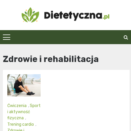
Skip
to
content
Dietetyczna.pl
Zdrowie i rehabilitacja
Ćwiczenia
,
Sport
i aktywność
fizyczna
,
Trening cardio
,
Zdrowie i