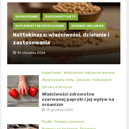
ODCHUDZANIE
SUPLEMENTY DIETY
SUPLEMENTY NA ODCHUDZANIE
ZDROWIE I WELLNESS
Nattokinaza: właściwości, działanie i
zastosowania
10 stycznia 2026
Superfoods
Właściwości odżywcze warzyw
Zbilansowana dieta
Zdrowie i Odżywianie
Zdrowy tryb życia
Właściwości zdrowotne
czerwonej papryki i jej wpływ na
organizm
13 grudnia 2025
Posiłki
Przepisy kulinarne
Przepisy na śniadanie
Śniadania