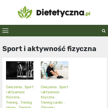
Skip
to
content
Dietetyczna.pl
Sport i aktywność fizyczna
Ćwiczenia
,
Sport
Ćwiczenia
,
Sport
i aktywność
i aktywność
fizyczna
,
fizyczna
,
Trening
,
Trening
Trening cardio
,
siłowy
,
Treningi
Zdrowie i