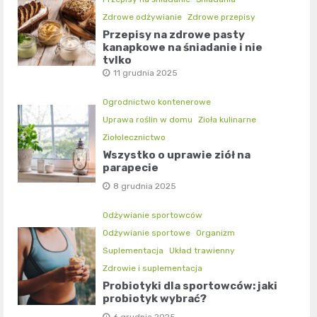
Zdrowe odżywianie
Zdrowe przepisy
Przepisy na zdrowe pasty
kanapkowe na śniadanie i nie
tylko
11 grudnia 2025
Ogrodnictwo kontenerowe
Uprawa roślin w domu
Zioła kulinarne
Ziołolecznictwo
Wszystko o uprawie ziół na
parapecie
8 grudnia 2025
Odżywianie sportowców
Odżywianie sportowe
Organizm
Suplementacja
Układ trawienny
Zdrowie i suplementacja
Probiotyki dla sportowców: jaki
probiotyk wybrać?