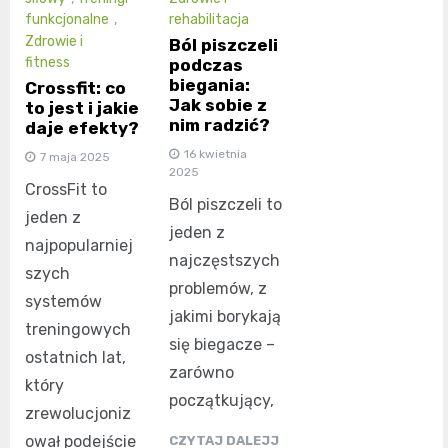
funkcjonalne
,
rehabilitacja
Zdrowie i
Ból piszczeli
fitness
podczas
biegania:
Crossfit: co
Jak sobie z
to jest i jakie
nim radzić?
daje efekty?
16 kwietnia
7 maja 2025
2025
CrossFit to
Ból piszczeli to
jeden z
jeden z
najpopularniej
najczęstszych
szych
problemów, z
systemów
jakimi borykają
treningowych
się biegacze –
ostatnich lat,
zarówno
który
początkujący,
zrewolucjoniz
ował podejście
CZYTAJ DALEJJ