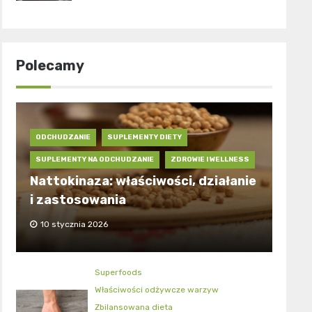
Polecamy
ODCHUDZANIE
SUPLEMENTY DIETY
SUPLEMENTY NA ODCHUDZANIE
ZDROWIE I WELLNESS
Nattokinaza: właściwości, działanie
i zastosowania
10 stycznia 2026
Superfoods
Właściwości odżywcze warzyw
Zbilansowana dieta