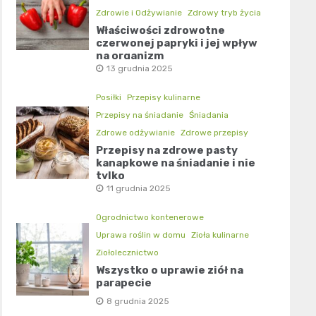
Zdrowie i Odżywianie
Zdrowy tryb życia
Właściwości zdrowotne
czerwonej papryki i jej wpływ
na organizm
13 grudnia 2025
Posiłki
Przepisy kulinarne
Przepisy na śniadanie
Śniadania
Zdrowe odżywianie
Zdrowe przepisy
Przepisy na zdrowe pasty
kanapkowe na śniadanie i nie
tylko
11 grudnia 2025
Ogrodnictwo kontenerowe
Uprawa roślin w domu
Zioła kulinarne
Ziołolecznictwo
Wszystko o uprawie ziół na
parapecie
8 grudnia 2025