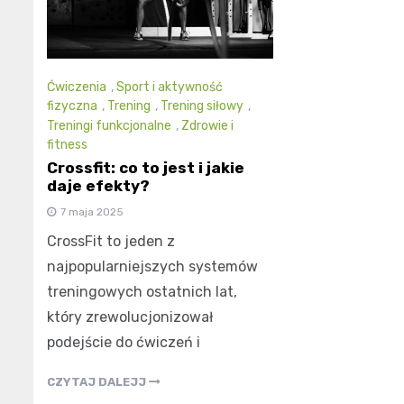
Ćwiczenia
,
Sport i aktywność
fizyczna
,
Trening
,
Trening siłowy
,
Treningi funkcjonalne
,
Zdrowie i
fitness
Crossfit: co to jest i jakie
daje efekty?
7 maja 2025
CrossFit to jeden z
najpopularniejszych systemów
treningowych ostatnich lat,
który zrewolucjonizował
podejście do ćwiczeń i
CZYTAJ DALEJJ