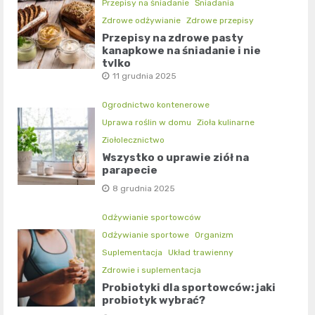
Przepisy na śniadanie
Śniadania
Zdrowe odżywianie
Zdrowe przepisy
Przepisy na zdrowe pasty
kanapkowe na śniadanie i nie
tylko
11 grudnia 2025
Ogrodnictwo kontenerowe
Uprawa roślin w domu
Zioła kulinarne
Ziołolecznictwo
Wszystko o uprawie ziół na
parapecie
8 grudnia 2025
Odżywianie sportowców
Odżywianie sportowe
Organizm
Suplementacja
Układ trawienny
Zdrowie i suplementacja
Probiotyki dla sportowców: jaki
probiotyk wybrać?