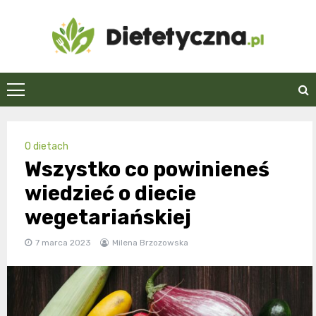
Skip
to
content
Dietetyczna.pl
O dietach
Wszystko co powinieneś
wiedzieć o diecie
wegetariańskiej
7 marca 2023
Milena Brzozowska