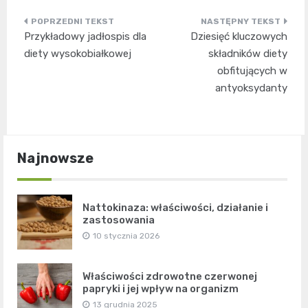
Nawigacja
Przykładowy jadłospis dla
Dziesięć kluczowych
wpisu
diety wysokobiałkowej
składników diety
obfitujących w
antyoksydanty
Najnowsze
Nattokinaza: właściwości, działanie i
zastosowania
10 stycznia 2026
Właściwości zdrowotne czerwonej
papryki i jej wpływ na organizm
13 grudnia 2025