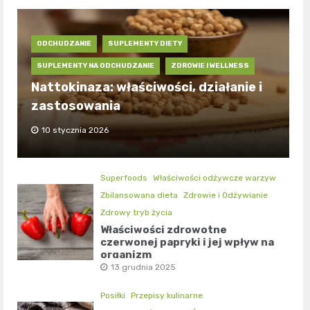
ODCHUDZANIE
SUPLEMENTY DIETY
SUPLEMENTY NA ODCHUDZANIE
ZDROWIE I WELLNESS
Nattokinaza: właściwości, działanie i
zastosowania
10 stycznia 2026
Superfoods
Właściwości odżywcze warzyw
Zbilansowana dieta
Zdrowie i Odżywianie
Zdrowy tryb życia
Właściwości zdrowotne
czerwonej papryki i jej wpływ na
organizm
13 grudnia 2025
Posiłki
Przepisy kulinarne