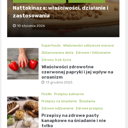
Nattokinaza: właściwości, działanie i
zastosowania
10 stycznia 2026
Superfoods
Właściwości odżywcze warzyw
Zbilansowana dieta
Zdrowie i Odżywianie
Zdrowy tryb życia
Właściwości zdrowotne
czerwonej papryki i jej wpływ na
organizm
13 grudnia 2025
Posiłki
Przepisy kulinarne
Przepisy na śniadanie
Śniadania
Zdrowe odżywianie
Zdrowe przepisy
Przepisy na zdrowe pasty
kanapkowe na śniadanie i nie
tylko