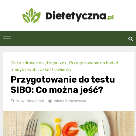
Skip
to
content
Dietetyczna.pl
Dieta zdrowotna
,
Organizm
,
Przygotowanie do badań
medycznych
,
Układ trawienny
Przygotowanie do testu
SIBO: Co można jeść?
16 kwietnia 2025
Milena Brzozowska