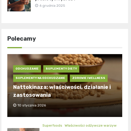
6 grudnia 2025
Polecamy
ODCHUDZANIE
SUPLEMENTY DIETY
SUPLEMENTY NA ODCHUDZANIE
ZDROWIE I WELLNESS
Nattokinaza: właściwości, działanie i
zastosowania
10 stycznia 2026
Superfoods
Właściwości odżywcze warzyw