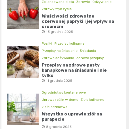
Zbilansowana dieta
Zdrowie i Odżywianie
Zdrowy tryb życia
Właściwości zdrowotne
czerwonej papryki i jej wpływ na
organizm
13 grudnia 2025
Posiłki
Przepisy kulinarne
Przepisy na śniadanie
Śniadania
Zdrowe odżywianie
Zdrowe przepisy
Przepisy na zdrowe pasty
kanapkowe na śniadanie i nie
tylko
11 grudnia 2025
Ogrodnictwo kontenerowe
Uprawa roślin w domu
Zioła kulinarne
Ziołolecznictwo
Wszystko o uprawie ziół na
parapecie
8 grudnia 2025