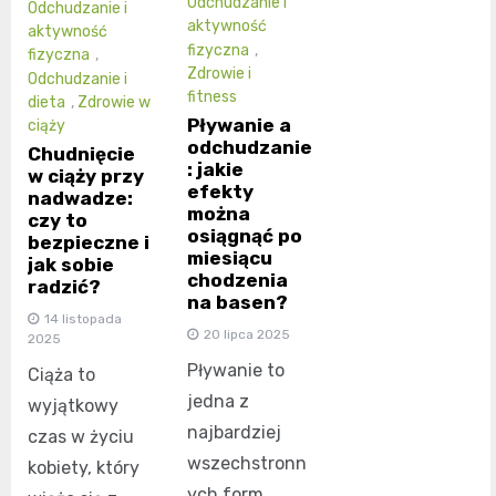
Odchudzanie i
Odchudzanie i
aktywność
aktywność
fizyczna
,
fizyczna
,
Zdrowie i
Odchudzanie i
fitness
dieta
,
Zdrowie w
Pływanie a
ciąży
odchudzanie
Chudnięcie
: jakie
w ciąży przy
efekty
nadwadze:
można
czy to
osiągnąć po
bezpieczne i
miesiącu
jak sobie
chodzenia
radzić?
na basen?
14 listopada
20 lipca 2025
2025
Pływanie to
Ciąża to
jedna z
wyjątkowy
najbardziej
czas w życiu
wszechstronn
kobiety, który
ych form