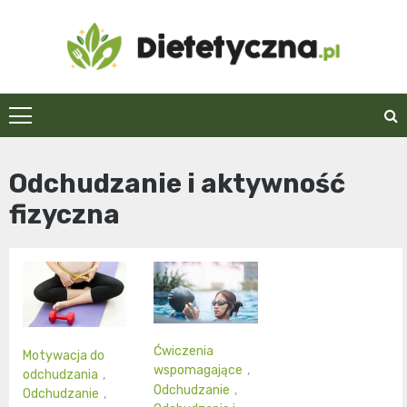
Skip
to
content
Dietetyczna.pl
Odchudzanie i aktywność
fizyczna
Ćwiczenia
Motywacja do
wspomagające
,
odchudzania
,
Odchudzanie
,
Odchudzanie
,