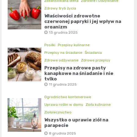
Zbilansowana dieta
Zdrowie i Odżywianie
Zdrowy tryb życia
Właściwości zdrowotne
czerwonej papryki i jej wpływ na
organizm
13 grudnia 2025
Posiłki
Przepisy kulinarne
Przepisy na śniadanie
Śniadania
Zdrowe odżywianie
Zdrowe przepisy
Przepisy na zdrowe pasty
kanapkowe na śniadanie i nie
tylko
11 grudnia 2025
Ogrodnictwo kontenerowe
Uprawa roślin w domu
Zioła kulinarne
Ziołolecznictwo
Wszystko o uprawie ziół na
parapecie
8 grudnia 2025