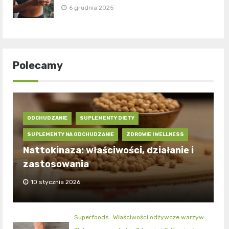
6 grudnia 2025
Polecamy
ODCHUDZANIE
SUPLEMENTY DIETY
SUPLEMENTY NA ODCHUDZANIE
ZDROWIE I WELLNESS
Nattokinaza: właściwości, działanie i
zastosowania
10 stycznia 2026
Superfoods
Właściwości odżywcze warzyw