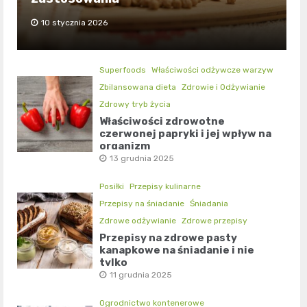
10 stycznia 2026
Superfoods
Właściwości odżywcze warzyw
Zbilansowana dieta
Zdrowie i Odżywianie
Zdrowy tryb życia
Właściwości zdrowotne
czerwonej papryki i jej wpływ na
organizm
13 grudnia 2025
Posiłki
Przepisy kulinarne
Przepisy na śniadanie
Śniadania
Zdrowe odżywianie
Zdrowe przepisy
Przepisy na zdrowe pasty
kanapkowe na śniadanie i nie
tylko
11 grudnia 2025
Ogrodnictwo kontenerowe