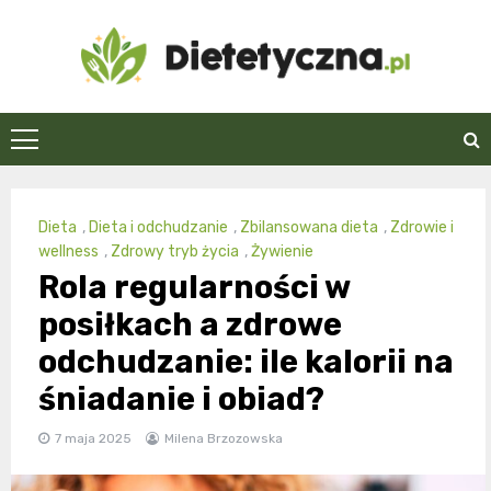
Skip
to
content
Dietetyczna.pl
Dieta
,
Dieta i odchudzanie
,
Zbilansowana dieta
,
Zdrowie i
wellness
,
Zdrowy tryb życia
,
Żywienie
Rola regularności w
posiłkach a zdrowe
odchudzanie: ile kalorii na
śniadanie i obiad?
7 maja 2025
Milena Brzozowska