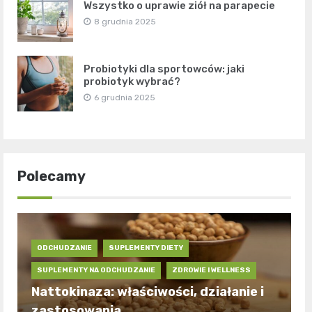
Wszystko o uprawie ziół na parapecie
8 grudnia 2025
Probiotyki dla sportowców: jaki
probiotyk wybrać?
6 grudnia 2025
Polecamy
ODCHUDZANIE
SUPLEMENTY DIETY
SUPLEMENTY NA ODCHUDZANIE
ZDROWIE I WELLNESS
Nattokinaza: właściwości, działanie i
zastosowania