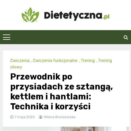
Skip
to
content
Dietetyczna.pl
Ćwiczenia
,
Ćwiczenia funkcjonalne
,
Trening
,
Trening
siłowy
Przewodnik po
przysiadach ze sztangą,
kettlem i hantlami:
Technika i korzyści
7 maja 2025
Milena Brzozowska