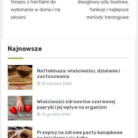
wpisu
triceps z hantlami do
dwugłowy uda: budowa,
wykonania w domu i na
funkcje i najlepsze
siłowni
metody treningowe
Najnowsze
Nattokinaza: właściwości, działanie i
zastosowania
10 stycznia 2026
Właściwości zdrowotne czerwonej
papryki i jej wpływ na organizm
13 grudnia 2025
Przepisy na zdrowe pasty kanapkowe