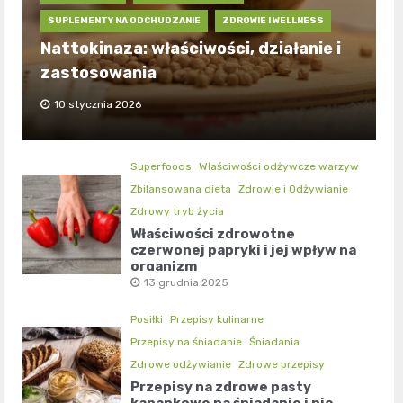
SUPLEMENTY NA ODCHUDZANIE
ZDROWIE I WELLNESS
Nattokinaza: właściwości, działanie i
zastosowania
10 stycznia 2026
Superfoods
Właściwości odżywcze warzyw
Zbilansowana dieta
Zdrowie i Odżywianie
Zdrowy tryb życia
Właściwości zdrowotne
czerwonej papryki i jej wpływ na
organizm
13 grudnia 2025
Posiłki
Przepisy kulinarne
Przepisy na śniadanie
Śniadania
Zdrowe odżywianie
Zdrowe przepisy
Przepisy na zdrowe pasty