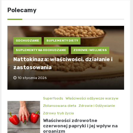
Polecamy
ODCHUDZANIE
SUPLEMENTY DIETY
SUPLEMENTY NA ODCHUDZANIE
ZDROWIE I WELLNESS
Nattokinaza: właściwości, działanie i
zastosowania
10 stycznia 2026
Superfoods
Właściwości odżywcze warzyw
Zbilansowana dieta
Zdrowie i Odżywianie
Zdrowy tryb życia
Właściwości zdrowotne
czerwonej papryki i jej wpływ na
organizm