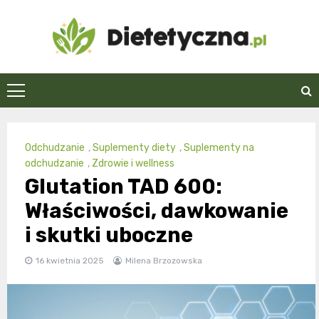
Skip
to
content
Dietetyczna.pl
Odchudzanie
,
Suplementy diety
,
Suplementy na
odchudzanie
,
Zdrowie i wellness
Glutation TAD 600:
Właściwości, dawkowanie
i skutki uboczne
16 kwietnia 2025
Milena Brzozowska