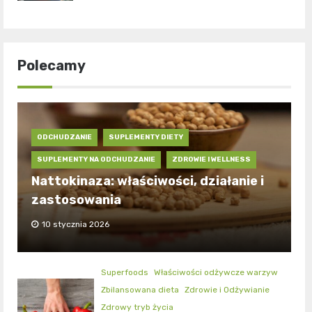
Polecamy
ODCHUDZANIE
SUPLEMENTY DIETY
SUPLEMENTY NA ODCHUDZANIE
ZDROWIE I WELLNESS
Nattokinaza: właściwości, działanie i
zastosowania
10 stycznia 2026
Superfoods
Właściwości odżywcze warzyw
Zbilansowana dieta
Zdrowie i Odżywianie
Zdrowy tryb życia