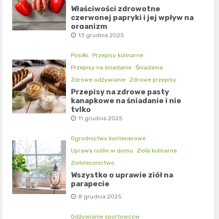
Właściwości zdrowotne
czerwonej papryki i jej wpływ na
organizm
13 grudnia 2025
Posiłki
Przepisy kulinarne
Przepisy na śniadanie
Śniadania
Zdrowe odżywianie
Zdrowe przepisy
Przepisy na zdrowe pasty
kanapkowe na śniadanie i nie
tylko
11 grudnia 2025
Ogrodnictwo kontenerowe
Uprawa roślin w domu
Zioła kulinarne
Ziołolecznictwo
Wszystko o uprawie ziół na
parapecie
8 grudnia 2025
Odżywianie sportowców