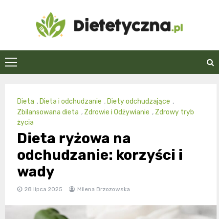
Skip
to
content
Dietetyczna.pl
Dieta
,
Dieta i odchudzanie
,
Diety odchudzające
,
Zbilansowana dieta
,
Zdrowie i Odżywianie
,
Zdrowy tryb
życia
Dieta ryżowa na
odchudzanie: korzyści i
wady
28 lipca 2025
Milena Brzozowska