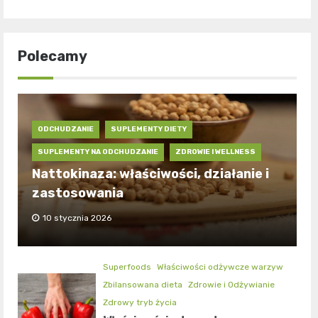
Polecamy
ODCHUDZANIE
SUPLEMENTY DIETY
SUPLEMENTY NA ODCHUDZANIE
ZDROWIE I WELLNESS
Nattokinaza: właściwości, działanie i
zastosowania
10 stycznia 2026
Superfoods
Właściwości odżywcze warzyw
Zbilansowana dieta
Zdrowie i Odżywianie
Zdrowy tryb życia