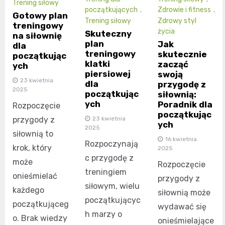
Trening siłowy
początkujących
,
Zdrowie i fitness
,
Gotowy plan
Trening siłowy
Zdrowy styl
treningowy
życia
Skuteczny
na siłownię
plan
Jak
dla
treningowy
skutecznie
początkując
klatki
zacząć
ych
piersiowej
swoją
23 kwietnia
dla
przygodę z
2025
początkując
siłownią:
ych
Poradnik dla
Rozpoczęcie
początkując
23 kwietnia
przygody z
ych
2025
siłownią to
16 kwietnia
Rozpoczynają
krok, który
2025
c przygodę z
może
Rozpoczęcie
treningiem
onieśmielać
przygody z
siłowym, wielu
każdego
siłownią może
początkującyc
początkująceg
wydawać się
h marzy o
o. Brak wiedzy
onieśmielające