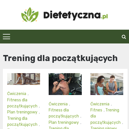
Skip
to
content
Dietetyczna.pl
Trening dla początkujących
Ćwiczenia
,
Fitness dla
Ćwiczenia
,
Ćwiczenia
,
początkujących
,
Fitness dla
Fitnes
,
Trening
Plan treningowy
,
początkujących
,
dla
Trening dla
Plan treningowy
,
początkujących
,
początkujących
,
Trening dla
Trening siłowy
,