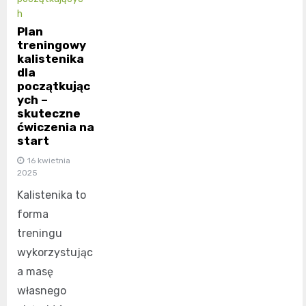
h
Plan
treningowy
kalistenika
dla
początkując
ych –
skuteczne
ćwiczenia na
start
16 kwietnia
2025
Kalistenika to
forma
treningu
wykorzystując
a masę
własnego