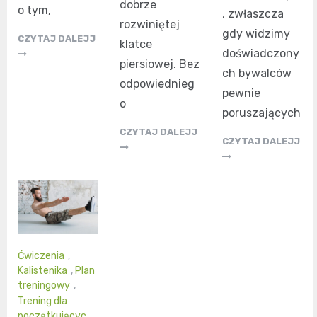
dobrze
o tym,
, zwłaszcza
rozwiniętej
gdy widzimy
CZYTAJ DALEJJ
klatce
doświadczony
piersiowej. Bez
ch bywalców
odpowiednieg
pewnie
o
poruszających
CZYTAJ DALEJJ
CZYTAJ DALEJJ
Ćwiczenia
,
Kalistenika
,
Plan
treningowy
,
Trening dla
początkującyc