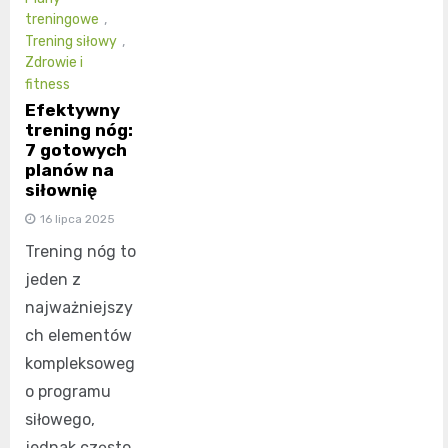
treningowe
,
Trening siłowy
,
Zdrowie i
fitness
Efektywny
trening nóg:
7 gotowych
planów na
siłownię
16 lipca 2025
Trening nóg to
jeden z
najważniejszy
ch elementów
kompleksoweg
o programu
siłowego,
jednak często