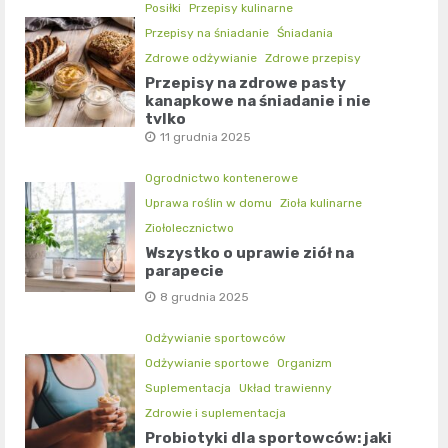
Posiłki
Przepisy kulinarne
Przepisy na śniadanie
Śniadania
Zdrowe odżywianie
Zdrowe przepisy
Przepisy na zdrowe pasty
kanapkowe na śniadanie i nie
tylko
11 grudnia 2025
Ogrodnictwo kontenerowe
Uprawa roślin w domu
Zioła kulinarne
Ziołolecznictwo
Wszystko o uprawie ziół na
parapecie
8 grudnia 2025
Odżywianie sportowców
Odżywianie sportowe
Organizm
Suplementacja
Układ trawienny
Zdrowie i suplementacja
Probiotyki dla sportowców: jaki