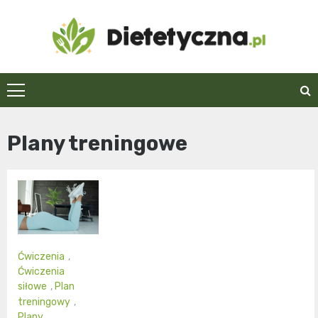
Skip
to
content
Dietetyczna.pl
Plany treningowe
Ćwiczenia
,
Ćwiczenia
siłowe
,
Plan
treningowy
,
Plany