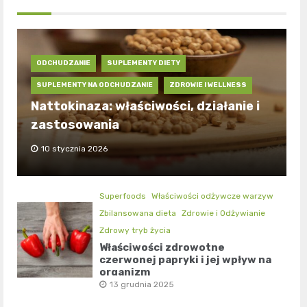
ODCHUDZANIE
SUPLEMENTY DIETY
SUPLEMENTY NA ODCHUDZANIE
ZDROWIE I WELLNESS
Nattokinaza: właściwości, działanie i
zastosowania
10 stycznia 2026
Superfoods
Właściwości odżywcze warzyw
Zbilansowana dieta
Zdrowie i Odżywianie
Zdrowy tryb życia
Właściwości zdrowotne
czerwonej papryki i jej wpływ na
organizm
13 grudnia 2025