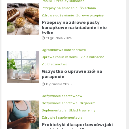
Posiłki
Przepisy kulinarne
Przepisy na śniadanie
Śniadania
Zdrowe odżywianie
Zdrowe przepisy
Przepisy na zdrowe pasty
kanapkowe na śniadanie i nie
tylko
11 grudnia 2025
Ogrodnictwo kontenerowe
Uprawa roślin w domu
Zioła kulinarne
Ziołolecznictwo
Wszystko o uprawie ziół na
parapecie
8 grudnia 2025
Odżywianie sportowców
Odżywianie sportowe
Organizm
Suplementacja
Układ trawienny
Zdrowie i suplementacja
Probiotyki dla sportowców: jaki