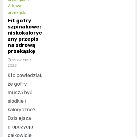
Zdrowe
przekąski
Fit gofry
szpinakowe:
niskokaloryc
zny przepis
na zdrową
przekąskę
16 kwietnia
2025
Kto powiedział,
że gofry
muszą być
słodkie i
kaloryczne?
Dzisiejsza
propozycja
całkowicie