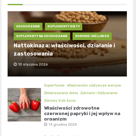
ODCHUDZANIE
SUPLEMENTY DIETY
SUPLEMENTY NA ODCHUDZANIE
ZDROWIE I WELLNESS
Nattokinaza: właściwości, działanie i
zastosowania
10 stycznia 2026
Superfoods
Właściwości odżywcze warzyw
Zbilansowana dieta
Zdrowie i Odżywianie
Zdrowy tryb życia
Właściwości zdrowotne
czerwonej papryki i jej wpływ na
organizm
13 grudnia 2025