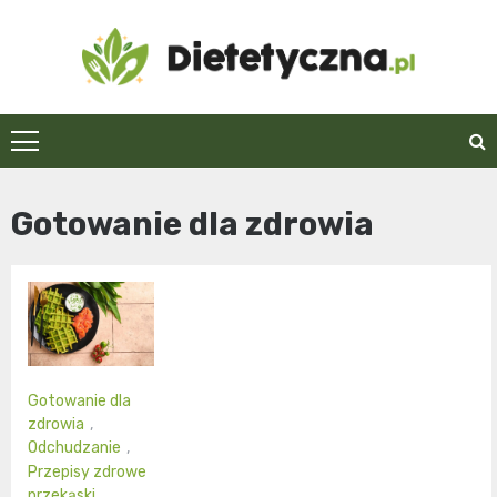
Skip
to
content
Dietetyczna.pl
Gotowanie dla zdrowia
Gotowanie dla
zdrowia
,
Odchudzanie
,
Przepisy zdrowe
przekąski
,