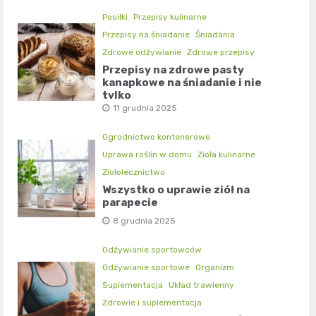
Posiłki
Przepisy kulinarne
Przepisy na śniadanie
Śniadania
Zdrowe odżywianie
Zdrowe przepisy
Przepisy na zdrowe pasty
kanapkowe na śniadanie i nie
tylko
11 grudnia 2025
Ogrodnictwo kontenerowe
Uprawa roślin w domu
Zioła kulinarne
Ziołolecznictwo
Wszystko o uprawie ziół na
parapecie
8 grudnia 2025
Odżywianie sportowców
Odżywianie sportowe
Organizm
Suplementacja
Układ trawienny
Zdrowie i suplementacja