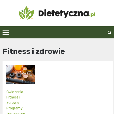
Skip
to
content
Dietetyczna.pl
Fitness i zdrowie
Ćwiczenia
,
Fitness i
zdrowie
,
Programy
treningowe
,