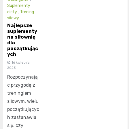
Suplementy
diety
,
Trening
siłowy
Najlepsze
suplementy
na siłownię
dla
początkując
ych
16 kwietnia
2025
Rozpoczynają
c przygodę z
treningiem
siłowym, wielu
początkującyc
h zastanawia
się, czy