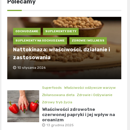
Polecamy
ODCHUDZANIE
SUPLEMENTY DIETY
SUPLEMENTY NA ODCHUDZANIE
ZDROWIE I WELLNESS
Nattokinaza: właściwości, działanie i
zastosowania
10 stycznia 2026
Superfoods
Właściwości odżywcze warzyw
Zbilansowana dieta
Zdrowie i Odżywianie
Zdrowy tryb życia
Właściwości zdrowotne
czerwonej papryki i jej wpływ na
organizm
13 grudnia 2025