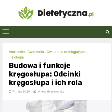
Skip
to
content
Dietetyczna.pl
Anatomia
,
Ćwiczenia
,
Ćwiczenia rozciągające
,
Fizjologia
Budowa i funkcje
kręgosłupa: Odcinki
kręgosłupa i ich rola
7 maja 2025
Milena Brzozowska