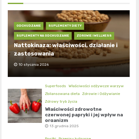
ODCHUDZANIE
SUPLEMENTY DIETY
SUPLEMENTY NA ODCHUDZANIE
ZDROWIE I WELLNESS
Nattokinaza: właściwości, działanie i
zastosowania
10 stycznia 2026
Superfoods
Właściwości odżywcze warzyw
Zbilansowana dieta
Zdrowie i Odżywianie
Zdrowy tryb życia
Właściwości zdrowotne
czerwonej papryki i jej wpływ na
organizm
13 grudnia 2025
Posiłki
Przepisy kulinarne