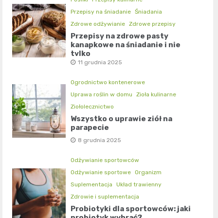
Przepisy na śniadanie
Śniadania
Zdrowe odżywianie
Zdrowe przepisy
Przepisy na zdrowe pasty
kanapkowe na śniadanie i nie
tylko
11 grudnia 2025
Ogrodnictwo kontenerowe
Uprawa roślin w domu
Zioła kulinarne
Ziołolecznictwo
Wszystko o uprawie ziół na
parapecie
8 grudnia 2025
Odżywianie sportowców
Odżywianie sportowe
Organizm
Suplementacja
Układ trawienny
Zdrowie i suplementacja
Probiotyki dla sportowców: jaki
probiotyk wybrać?